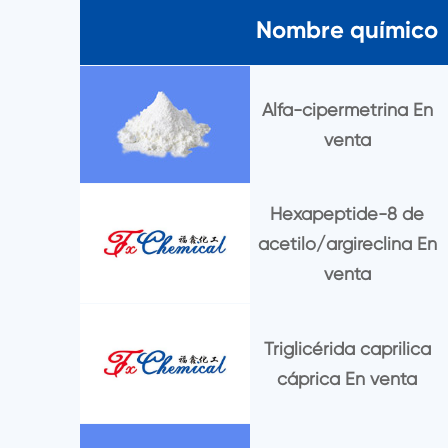
Nombre químico
Alfa-cipermetrina En
venta
Hexapeptide-8 de
acetilo/argireclina En
venta
Triglicérida caprilica
cáprica En venta