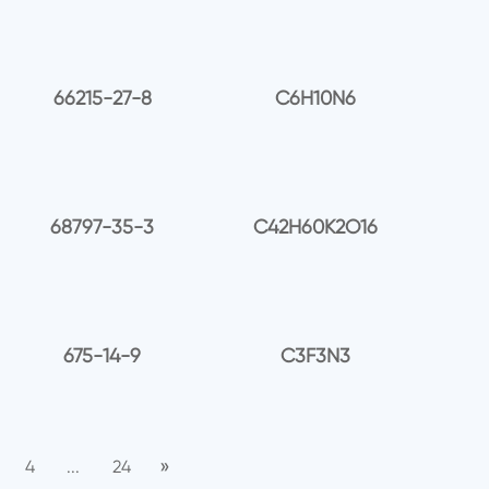
66215-27-8
C6H10N6
68797-35-3
C42H60K2O16
675-14-9
C3F3N3
»
4
...
24