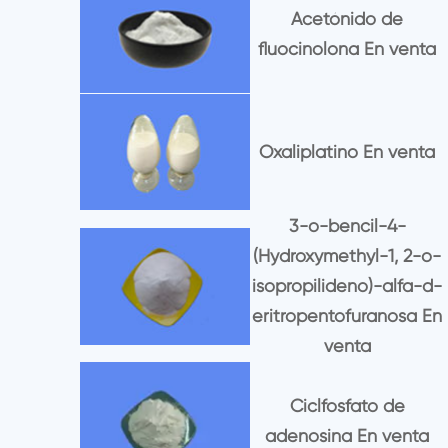
Acetónido de
fluocinolona En venta
Oxaliplatino En venta
3-o-bencil-4-
(Hydroxymethyl-1, 2-o-
isopropilideno)-alfa-d-
eritropentofuranosa En
venta
Ciclfosfato de
adenosina En venta