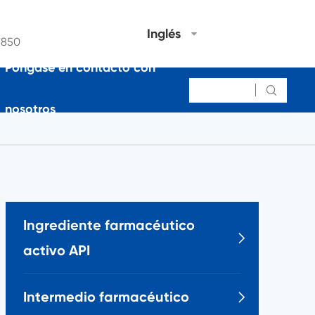
Inglés
7850
Póngase en contacto con

nosotros
Ingrediente farmacéutico

activo API
Intermedio farmacéutico
