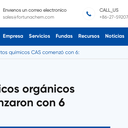
Envíenos un correo electrónico
CALL_US

sales@fortunachem.com
+86-27-5920
Empresa
Servicios
Fundas
Recursos
Noticias
tos químicos CAS comenzó con 6:
icos orgánicos
zaron con 6