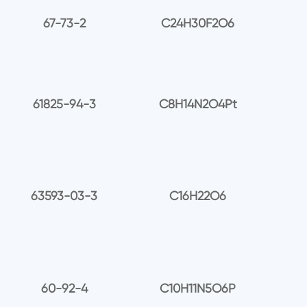
67-73-2
C24H30F2O6
61825-94-3
C8H14N2O4Pt
63593-03-3
C16H22O6
60-92-4
C10H11N5O6P