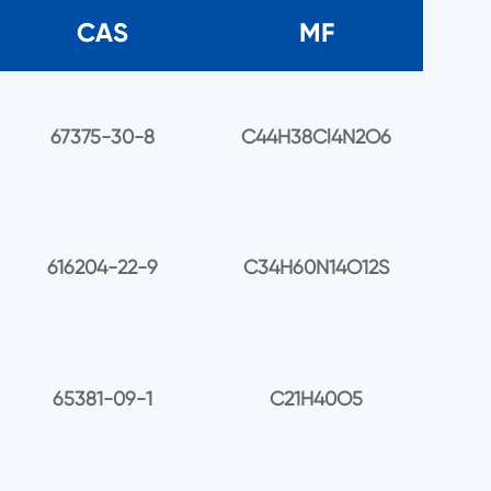
CAS
MF
67375-30-8
C44H38Cl4N2O6
616204-22-9
C34H60N14O12S
65381-09-1
C21H40O5