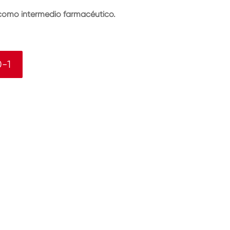
za como intermedio farmacéutico.
-1