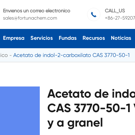
Envíenos un correo electrónico
CALL_US

sales@fortunachem.com
+86-27-5920
Empresa
Servicios
Fundas
Recursos
Noticias
ico
Acetato de indol-2-carboxilato CAS 3770-50-1
Acetato de indo
CAS 3770-50-1 
y a granel