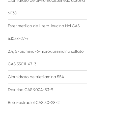
Clorhidrato de dl-homocisteinetiolactona
6038
Éster metílico de l-terc-leucina Hcl CAS
63038-27-7
2,4, 5-triamino-6-hidroxipirimidina sulfato
CAS 35011-47-3
Clorhidrato de trietilamina 554
Dextrina CAS 9004-53-9
Beta-estradiol CAS 50-28-2