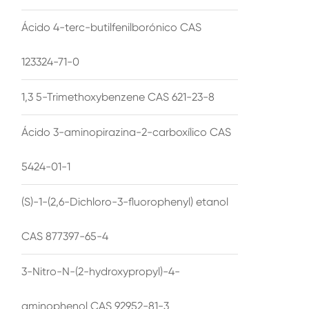
Ácido 4-terc-butilfenilborónico CAS
123324-71-0
1,3 5-Trimethoxybenzene CAS 621-23-8
Ácido 3-aminopirazina-2-carboxílico CAS
5424-01-1
(S)-1-(2,6-Dichloro-3-fluorophenyl) etanol
CAS 877397-65-4
3-Nitro-N-(2-hydroxypropyl)-4-
aminophenol CAS 92952-81-3