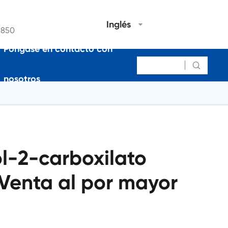
Inglés
7850
Póngase en contacto con

nosotros
l-2-carboxilato
Venta al por mayor