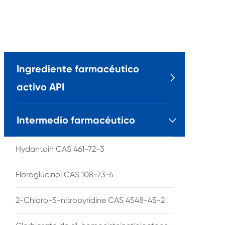
Ingrediente farmacéutico

activo API
Intermedio farmacéutico

Hydantoin CAS 461-72-3
Floroglucinol CAS 108-73-6
2-Chloro-5-nitropyridine CAS 4548-45-2