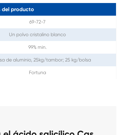
 del producto
69-72-7
Un polvo cristalino blanco
99% min.
sa de aluminio, 25kg/tambor; 25 kg/bolsa
Fortuna
el ácido salicílico Cas