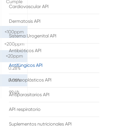
Cumple
Cardiovascular API
Dermatosis API
<100ppm
Sistema Urogenital API
<200ppm
Antibióticos API
<20ppm
Antifúngicos API
0.28%
Antineoplásticos API
0.06%
99.4%
Antiparasitarios API
API respiratorio
Suplementos nutricionales API