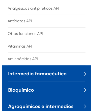
Analgésicos antipiréticos API
Antídotos API
Otras funciones API
Vitaminas API
Aminoácidos API
Intermedio farmacéutico

Bioquímico

Agroquímicos e intermedios
