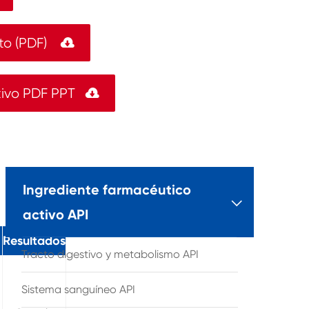
to (PDF)

tivo PDF PPT

Ingrediente farmacéutico

activo API
Resultados
Tracto digestivo y metabolismo API
Sistema sanguíneo API