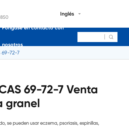
Inglés
7850
Póngase en contacto con

nosotros
S 69-72-7
o CAS 69-72-7 Venta
a granel
ado, se pueden usar eczema, psoriasis, espinillas,