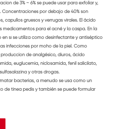
ración de 3% ~ 6% se puede usar para exfoliar y,
dos. Concentraciones por debajo de 40% son
 capullos gruesos y verrugas virales. El ácido
os medicamentos para el acné y la caspa. En la
co en sí se utiliza como desinfectante y antiséptico
 las infecciones por moho de la piel. Como
a producción de analgésico, diuros, ácido
ilamida, euglucemia, niclosamida, fenil salicilato,
 sulfasalazina y otras drogas.
de matar bacterias, a menudo se usa como un
o de tinea pedis y también se puede formular