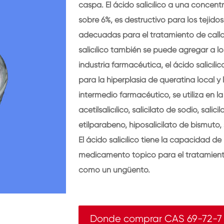
caspa. El ácido salicílico a una concent
sobre 6%, es destructivo para los teji
adecuadas para el tratamiento de callos,
salicílico también se puede agregar a l
industria farmacéutica, el ácido salicíli
para la hiperplasia de queratina local y
intermedio farmacéutico, se utiliza en l
acetilsalicílico, salicilato de sodio, salic
etilparabeno, hiposalicilato de bismuto,
El ácido salicílico tiene la capacidad 
medicamento tópico para el tratamient
como un ungüento.
Donde comprar CAS 69-72-7