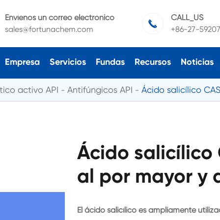
Envíenos un correo electrónico
CALL_US

sales@fortunachem.com
+86-27-5920
Empresa
Servicios
Fundas
Recursos
Noticias
ico activo API
Antifúngicos API
Ácido salicílico CA
Ácido salicílic
al por mayor y 
El ácido salicílico es ampliamente utiliz