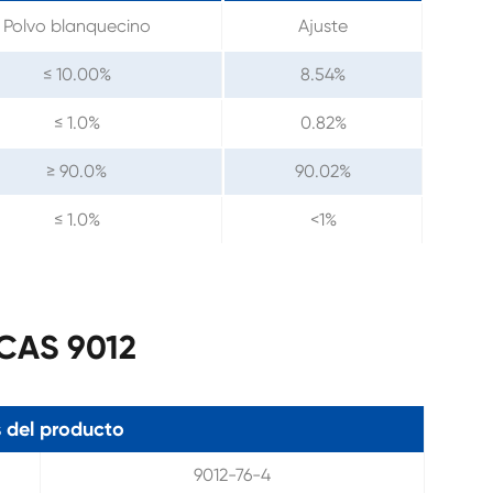
Polvo blanquecino
Ajuste
≤ 10.00%
8.54%
≤ 1.0%
0.82%
≥ 90.0%
90.02%
≤ 1.0%
<1%
 CAS 9012
 del producto
9012-76-4