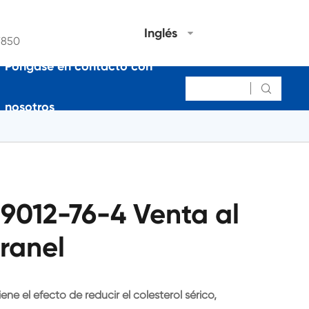
Inglés
7850
Póngase en contacto con

nosotros
9012-76-4 Venta al
ranel
ene el efecto de reducir el colesterol sérico,