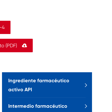
-4
to (PDF)

Ingrediente farmacéutico

activo API
Intermedio farmacéutico
