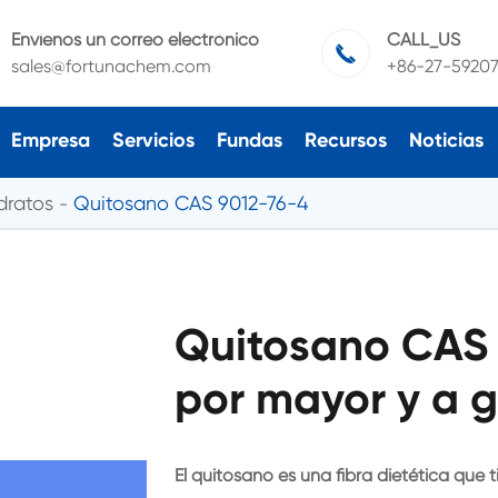
Envíenos un correo electrónico
CALL_US

sales@fortunachem.com
+86-27-5920
Empresa
Servicios
Fundas
Recursos
Noticias
dratos
Quitosano CAS 9012-76-4
Quitosano CAS 
por mayor y a g
El quitosano es una fibra dietética que ti