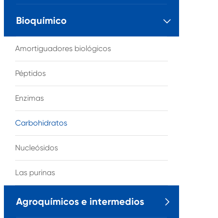
Bioquímico

Amortiguadores biológicos
Péptidos
Enzimas
Carbohidratos
Nucleósidos
Las purinas
Agroquímicos e intermedios
