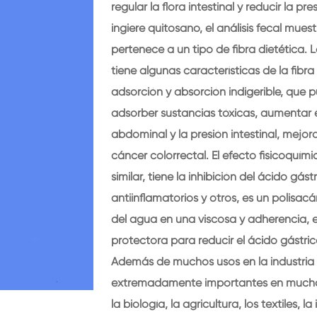
regular la flora intestinal y reducir la 
ingiere quitosano, el análisis fecal mues
pertenece a un tipo de fibra dietética.
tiene algunas características de la fibr
adsorción y absorción indigerible, que p
adsorber sustancias tóxicas, aumentar e
abdominal y la presión intestinal, mejora
cáncer colorrectal. El efecto fisicoquím
similar, tiene la inhibición del ácido gást
antiinflamatorios y otros, es un polisac
del agua en una viscosa y adherencia, 
protectora para reducir el ácido gástrico 
Además de muchos usos en la industria a
extremadamente importantes en muchos
la biología, la agricultura, los textiles, 