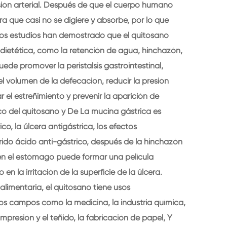
presión arterial. Después de que el cuerpo humano
tra que casi no se digiere y absorbe, por lo que
 Los estudios han demostrado que el quitosano
a dietética, como la retención de agua, hinchazón,
uede promover la peristalsis gastrointestinal,
l volumen de la defecación, reducir la presión
r el estreñimiento y prevenir la aparición de
ico del quitosano y De La mucina gástrica es
rico, la úlcera antigástrica, los efectos
árido ácido anti-gástrico, después de la hinchazón
en el estómago puede formar una película
en la irritación de la superficie de la úlcera.
limentaria, el quitosano tiene usos
 campos como la medicina, la industria química,
la impresión y el teñido, la fabricación de papel, Y