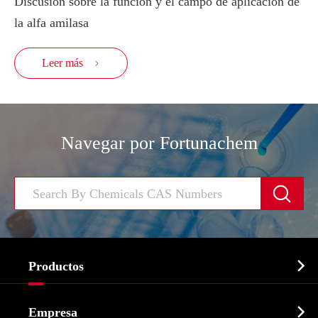
Discusión sobre la función y el campo de aplicación de
la alfa amilasa
Leer más

Navegar por Fortunachem


Productos
Ingrediente farmacéutico activo API

Empresa