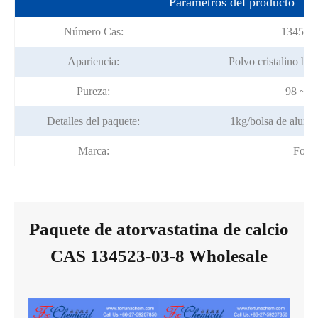
Parámetros del producto
Número Cas:
134523
Apariencia:
Polvo cristalino bla
Pureza:
98 ~ 
Detalles del paquete:
1kg/bolsa de alumi
Marca:
Fortu
Paquete de atorvastatina de calcio
CAS 134523-03-8 Wholesale