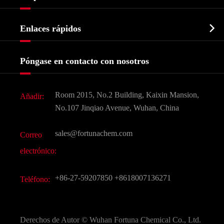
Intermedio farmacéutico
Perfil de la empresa
Bioquímico

Enlaces rápidos
Certificados y muestra de la fábrica
Agroquímicos e intermedios
Servicios
Historia de la empresa
Póngase en contacto con nosotros
Ingredientes Cosméticos
Noticias
Aditivo para alimentos y piensos
Descarga de documentos
Room 2015, No.2 Building, Kaixin Mansion,
Añadir:
Sabores y fragancias
Preguntas frecuentes (FAQ)
No.107 Jinqiao Avenue, Wuhan, China
Otros productos químicos finos
Vídeo
sales@fortunachem.com
Correo
CAS químico
electrónico:
Todos los productos químicos finos
+86-27-59207850
+8618007136271
Teléfono:
Derechos de Autor ©
Wuhan Fortuna Chemical Co., Ltd.