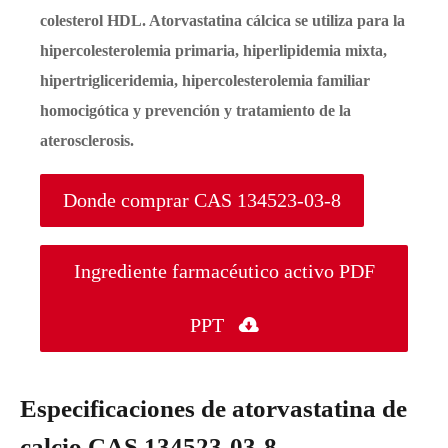
colesterol HDL. Atorvastatina cálcica se utiliza para la
hipercolesterolemia primaria, hiperlipidemia mixta,
hipertrigliceridemia, hipercolesterolemia familiar
homocigótica y prevención y tratamiento de la
aterosclerosis.
Donde comprar CAS 134523-03-8
Ingrediente farmacéutico activo PDF
PPT

Especificaciones de atorvastatina de
calcio CAS 134523-03-8