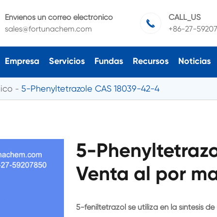
Envíenos un correo electrónico
CALL_US

sales@fortunachem.com
+86-27-5920
Empresa
Servicios
Fundas
Recursos
Noticias
ico
5-Phenyltetrazole CAS 18039-42-4
5-Phenyltetraz
Venta al por ma
5-feniltetrazol se utiliza en la síntesis