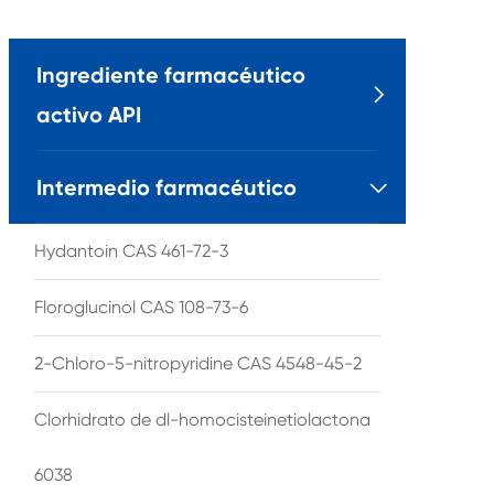
Ingrediente farmacéutico

activo API
Intermedio farmacéutico

Hydantoin CAS 461-72-3
Floroglucinol CAS 108-73-6
2-Chloro-5-nitropyridine CAS 4548-45-2
Clorhidrato de dl-homocisteinetiolactona
6038