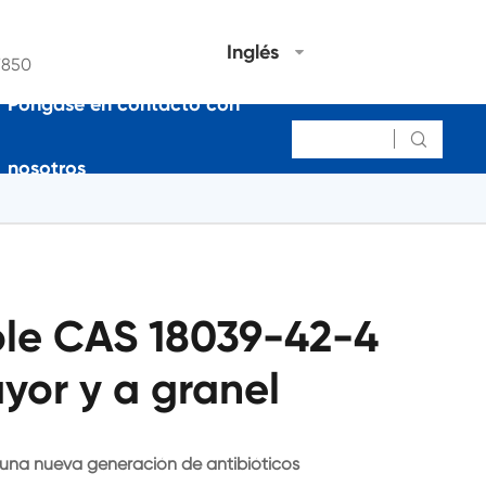
Inglés
7850
Póngase en contacto con

nosotros
ole CAS 18039-42-4
yor y a granel
 de una nueva generación de antibióticos