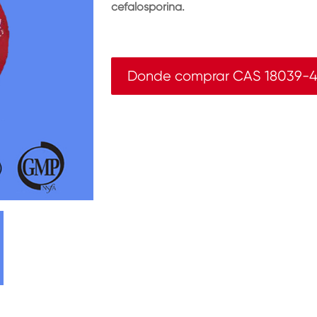
cefalosporina.
Donde comprar CAS 18039-