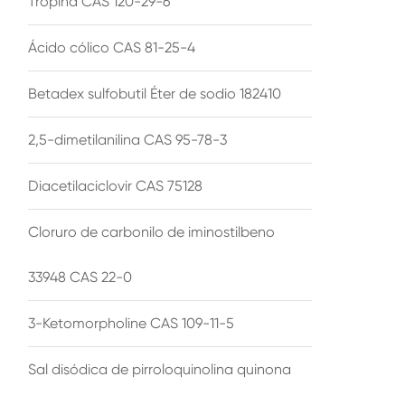
Tropina CAS 120-29-6
Ácido cólico CAS 81-25-4
Betadex sulfobutil Éter de sodio 182410
2,5-dimetilanilina CAS 95-78-3
Diacetilaciclovir CAS 75128
Cloruro de carbonilo de iminostilbeno
33948 CAS 22-0
3-Ketomorpholine CAS 109-11-5
Sal disódica de pirroloquinolina quinona