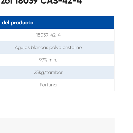
azol 18039 CAS-42-4
 del producto
18039-42-4
Agujas blancas polvo cristalino
99% min.
25kg/tambor
Fortuna