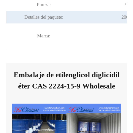
Pureza:
99%
Detalles del paquete:
200kg
Fo
Marca:
Embalaje de etilenglicol diglicidil
éter CAS 2224-15-9 Wholesale