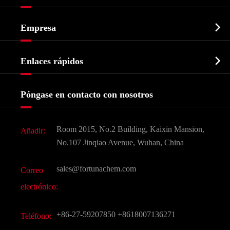
Ingrediente farmacéutico activo API

Empresa
Intermedio farmacéutico
Perfil de la empresa
Bioquímico

Enlaces rápidos
Certificados y muestra de la fábrica
Agroquímicos e intermedios
Servicios
Historia de la empresa
Póngase en contacto con nosotros
Ingredientes Cosméticos
Noticias
Aditivo para alimentos y piensos
Descarga de documentos
Room 2015, No.2 Building, Kaixin Mansion,
Añadir:
Sabores y fragancias
Preguntas frecuentes (FAQ)
No.107 Jinqiao Avenue, Wuhan, China
Otros productos químicos finos
Vídeo
sales@fortunachem.com
Correo
CAS químico
electrónico:
Todos los productos químicos finos
+86-27-59207850
+8618007136271
Teléfono: