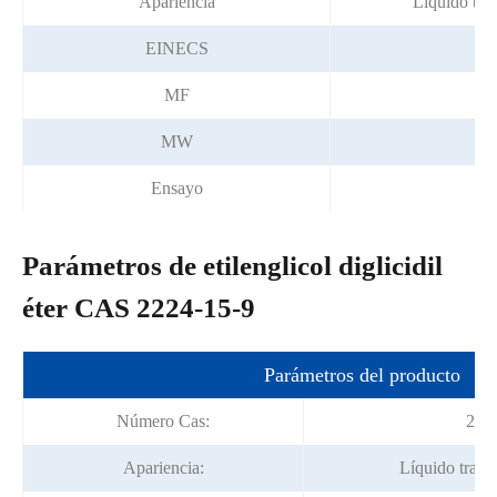
Apariencia
Líquido tra
EINECS
21
MF
C
MW
Ensayo
≥
Parámetros de etilenglicol diglicidil
éter CAS 2224-15-9
Parámetros del producto
Número Cas:
222
Apariencia:
Líquido trans