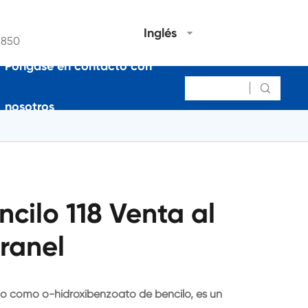
Inglés
7850
Póngase en contacto con

nosotros
ncilo 118 Venta al
ranel
ido como o-hidroxibenzoato de bencilo, es un