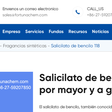
Envíenos un correo electrónico
CALL_US

sales@fortunachem.com
+86-27-5920
Empresa
Servicios
Fundas
Recursos
Noticias
Fragancias sintéticas
Salicilato de bencilo 118
Salicilato de be
por mayor y a g
El salicilato de bencilo, también conoc