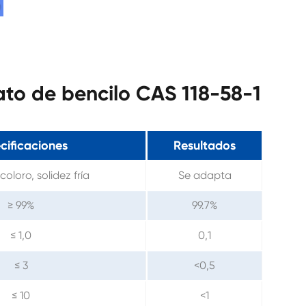
lato de bencilo CAS 118-58-1
cificaciones
Resultados
coloro, solidez fría
Se adapta
≥ 99%
99.7%
≤ 1,0
0,1
≤ 3
<0,5
≤ 10
<1