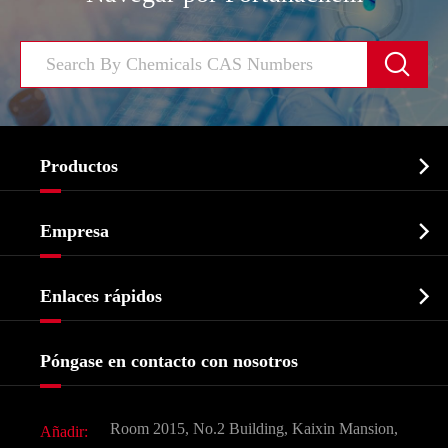


Productos
Ingrediente farmacéutico activo API

Empresa
Intermedio farmacéutico
Perfil de la empresa
Bioquímico

Enlaces rápidos
Certificados y muestra de la fábrica
Agroquímicos e intermedios
Servicios
Historia de la empresa
Póngase en contacto con nosotros
Ingredientes Cosméticos
Noticias
Aditivo para alimentos y piensos
Descarga de documentos
Room 2015, No.2 Building, Kaixin Mansion,
Añadir:
Sabores y fragancias