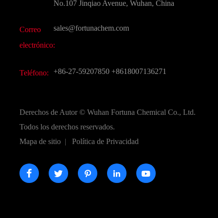
Preguntas frecuentes (FAQ)
No.107 Jinqiao Avenue, Wuhan, China
Otros productos químicos finos
Vídeo
sales@fortunachem.com
Correo
CAS químico
electrónico:
Todos los productos químicos finos
+86-27-59207850
+8618007136271
Teléfono:
Derechos de Autor ©
Wuhan Fortuna Chemical Co., Ltd.
Todos los derechos reservados.
Mapa de sitio
|
Política de Privacidad




