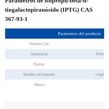
Parámetros de isopropil-beta-d-
tiogalactopiranósido (IPTG) CAS
367-93-1
Parámetros del producto
Número Cas:
3
Apariencia:
Polvo cr
Pureza:
9
Detalles del paquete:
1 kg/bol
Marca: