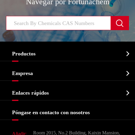
Navegar por Fortunachem


Productos
Ingrediente farmacéutico activo API

Empresa
Intermedio farmacéutico
Perfil de la empresa
Bioquímico

Enlaces rápidos
Certificados y muestra de la fábrica
Agroquímicos e intermedios
Servicios
Historia de la empresa
Póngase en contacto con nosotros
Ingredientes Cosméticos
Noticias
Aditivo para alimentos y piensos
Descarga de documentos
Room 2015, No.2 Building, Kaixin Mansion,
Añadir: