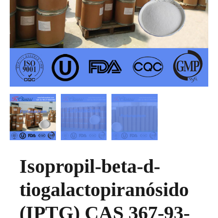
Isopropil-beta-d-
tiogalactopiranósido
(IPTG) CAS 367-93-