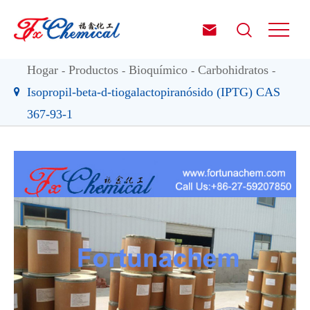


Hogar
Productos
Bioquímico
Carbohidratos
Isopropil-beta-d-tiogalactopiranósido (IPTG) CAS
367-93-1