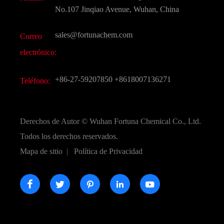
Sabores y fragancias
Preguntas frecuentes (FAQ)
No.107 Jinqiao Avenue, Wuhan, China
Otros productos químicos finos
Vídeo
sales@fortunachem.com
Correo
CAS químico
electrónico:
Todos los productos químicos finos
+86-27-59207850
+8618007136271
Teléfono:
Derechos de Autor ©
Wuhan Fortuna Chemical Co., Ltd.
Todos los derechos reservados.
Mapa de sitio
|
Política de Privacidad




