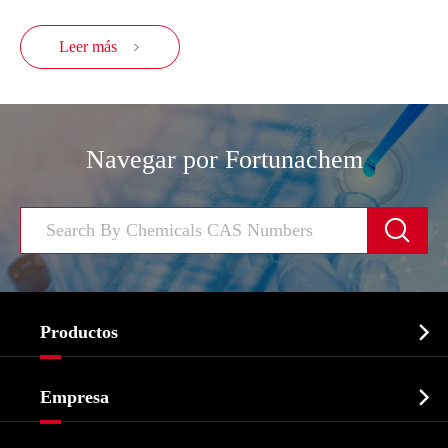
Leer más

Navegar por Fortunachem


Productos
Ingrediente farmacéutico activo API

Empresa
Intermedio farmacéutico
Perfil de la empresa