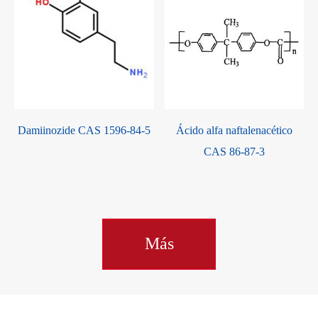
Damiinozide CAS 1596-84-5
Ácido alfa naftalenacético
-
CAS 86-87-3
Más