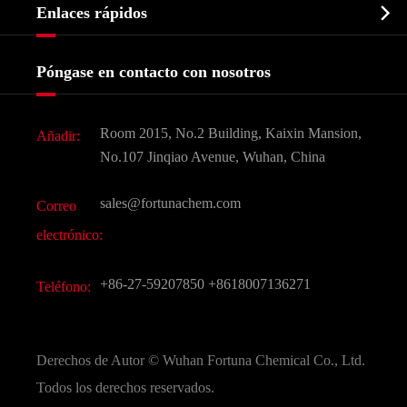
Bioquímico

Enlaces rápidos
Certificados y muestra de la fábrica
Agroquímicos e intermedios
Servicios
Historia de la empresa
Póngase en contacto con nosotros
Ingredientes Cosméticos
Noticias
Aditivo para alimentos y piensos
Descarga de documentos
Room 2015, No.2 Building, Kaixin Mansion,
Añadir:
Sabores y fragancias
Preguntas frecuentes (FAQ)
No.107 Jinqiao Avenue, Wuhan, China
Otros productos químicos finos
Vídeo
sales@fortunachem.com
Correo
CAS químico
electrónico:
Todos los productos químicos finos
+86-27-59207850
+8618007136271
Teléfono:
Derechos de Autor ©
Wuhan Fortuna Chemical Co., Ltd.
Todos los derechos reservados.