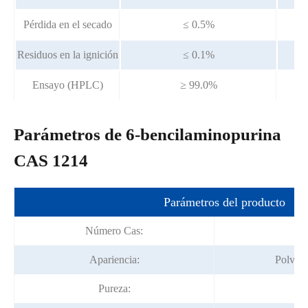
Pérdida en el secado
≤ 0.5%
Residuos en la ignición
≤ 0.1%
Ensayo (HPLC)
≥ 99.0%
Parámetros de 6-bencilaminopurina
CAS 1214
Parámetros del producto
Número Cas:
1
Apariencia:
Polvo c
Pureza: