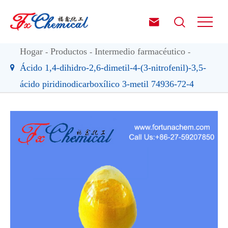


Hogar
Productos
Intermedio farmacéutico
Ácido 1,4-dihidro-2,6-dimetil-4-(3-nitrofenil)-3,5-
ácido piridinodicarboxílico 3-metil 74936-72-4