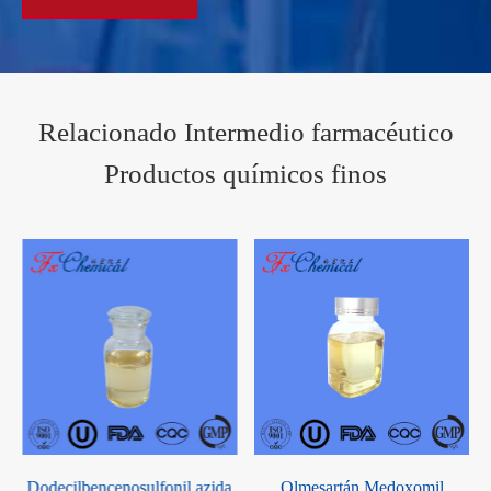
Relacionado Intermedio farmacéutico
Productos químicos finos
a
Olmesartán Medoxomil
3,5-Bis (1,1-dimetiletil)-2-