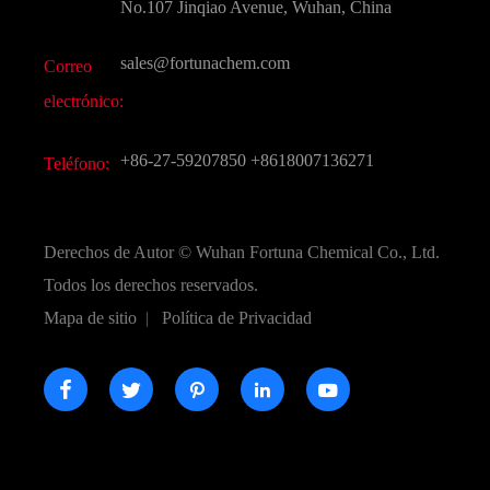
Preguntas frecuentes (FAQ)
No.107 Jinqiao Avenue, Wuhan, China
Otros productos químicos finos
Vídeo
sales@fortunachem.com
Correo
CAS químico
electrónico:
Todos los productos químicos finos
+86-27-59207850
+8618007136271
Teléfono:
Derechos de Autor ©
Wuhan Fortuna Chemical Co., Ltd.
Todos los derechos reservados.
Mapa de sitio
|
Política de Privacidad




