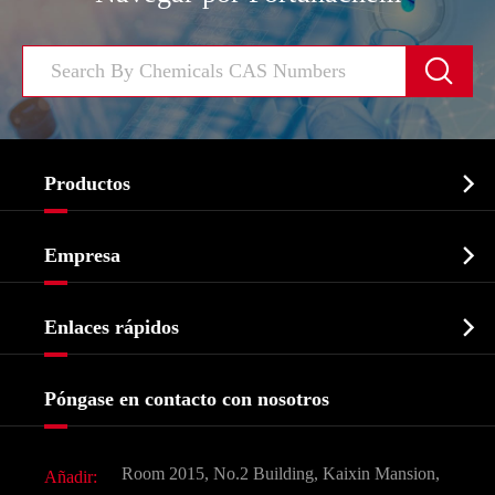


Productos
Ingrediente farmacéutico activo API

Empresa
Intermedio farmacéutico
Perfil de la empresa
Bioquímico

Enlaces rápidos
Certificados y muestra de la fábrica
Agroquímicos e intermedios
Servicios
Historia de la empresa
Póngase en contacto con nosotros
Ingredientes Cosméticos
Noticias
Aditivo para alimentos y piensos
Descarga de documentos
Room 2015, No.2 Building, Kaixin Mansion,
Añadir:
Sabores y fragancias