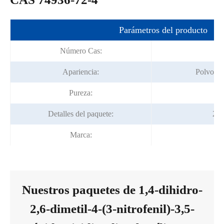
Parámetros del producto
Número Cas:
74
Apariencia:
Polvo cri
Pureza:
99
Detalles del paquete:
25K
Marca:
Nuestros paquetes de 1,4-dihidro-
2,6-dimetil-4-(3-nitrofenil)-3,5-