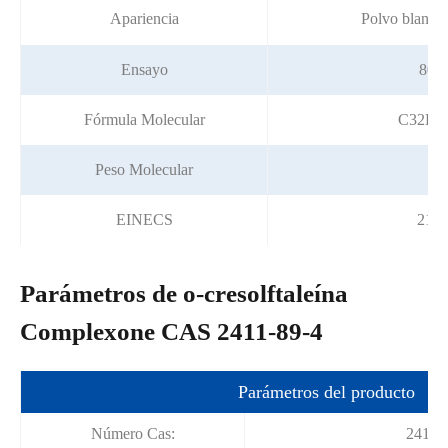
Apariencia
Polvo blanco 
Ensayo
80%
Fórmula Molecular
C32H3
Peso Molecular
63
EINECS
219-
Parámetros de o-cresolftaleína
Complexone CAS 2411-89-4
Parámetros del producto
Número Cas:
2411-