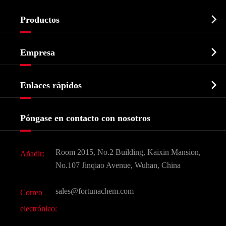

Productos
Ingrediente farmacéutico activo API

Empresa
Intermedio farmacéutico
Perfil de la empresa
Bioquímico

Enlaces rápidos
Certificados y muestra de la fábrica
Agroquímicos e intermedios
Servicios
Historia de la empresa
Póngase en contacto con nosotros
Ingredientes Cosméticos
Noticias
Aditivo para alimentos y piensos
Descarga de documentos
Room 2015, No.2 Building, Kaixin Mansion,
Añadir:
Sabores y fragancias
Preguntas frecuentes (FAQ)
No.107 Jinqiao Avenue, Wuhan, China
Otros productos químicos finos
Vídeo
sales@fortunachem.com
Correo
CAS químico
electrónico:
Todos los productos químicos finos