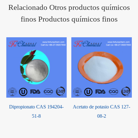
Relacionado Otros productos químicos
finos Productos químicos finos
S
Dipropionato CAS 194204-
Acetato de potasio CAS 127-
51-8
08-2