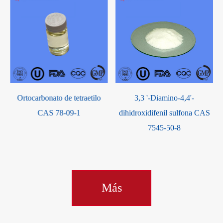
3,3 '-Diamino-4,4'-
17-hidroxi-6-metilenpregn-4-
dihidroxidifenil sulfona CAS
ene-3, 20-diona 17-acetato
7545-50-8
CAS 32634-95-0
Más