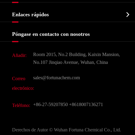
Perfil de la empresa
Bioquímico

Enlaces rápidos
Certificados y muestra de la fábrica
Agroquímicos e intermedios
Servicios
Historia de la empresa
Póngase en contacto con nosotros
Ingredientes Cosméticos
Noticias
Aditivo para alimentos y piensos
Descarga de documentos
Room 2015, No.2 Building, Kaixin Mansion,
Añadir:
Sabores y fragancias
Preguntas frecuentes (FAQ)
No.107 Jinqiao Avenue, Wuhan, China
Otros productos químicos finos
Vídeo
sales@fortunachem.com
Correo
CAS químico
electrónico:
Todos los productos químicos finos
+86-27-59207850
+8618007136271
Teléfono:
Derechos de Autor ©
Wuhan Fortuna Chemical Co., Ltd.