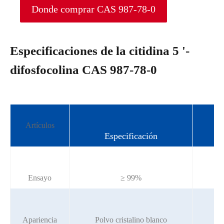
Donde comprar CAS 987-78-0
Especificaciones de la citidina 5 '-
difosfocolina CAS 987-78-0
Artículos
Especificación
Ensayo
≥ 99%
Apariencia
Polvo cristalino blanco
P