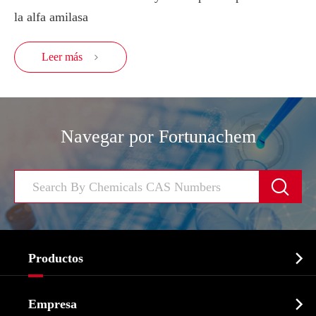
la alfa amilasa
Leer más

Navegar por Fortunachem


Productos
Ingrediente farmacéutico activo API

Empresa
Intermedio farmacéutico