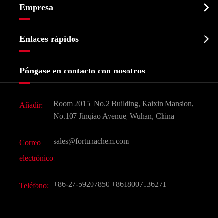

Empresa
Intermedio farmacéutico
Perfil de la empresa
Bioquímico

Enlaces rápidos
Certificados y muestra de la fábrica
Agroquímicos e intermedios
Servicios
Historia de la empresa
Póngase en contacto con nosotros
Ingredientes Cosméticos
Noticias
Aditivo para alimentos y piensos
Descarga de documentos
Room 2015, No.2 Building, Kaixin Mansion,
Añadir:
Sabores y fragancias
Preguntas frecuentes (FAQ)
No.107 Jinqiao Avenue, Wuhan, China
Otros productos químicos finos
Vídeo
sales@fortunachem.com
Correo
CAS químico
electrónico:
Todos los productos químicos finos
+86-27-59207850
+8618007136271
Teléfono: