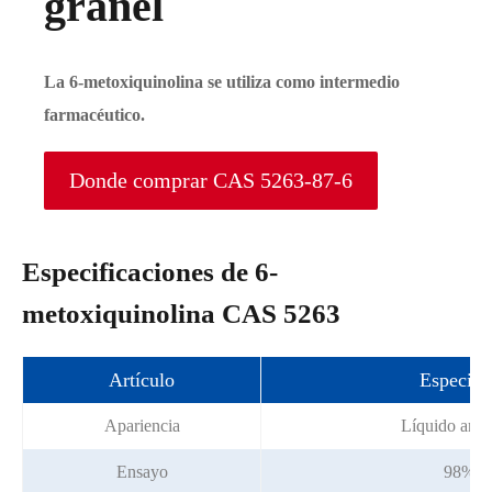
granel
La 6-metoxiquinolina se utiliza como intermedio
farmacéutico.
Donde comprar CAS 5263-87-6
Especificaciones de 6-
metoxiquinolina CAS 5263
Artículo
Especifi
Apariencia
Líquido amari
Ensayo
98% m