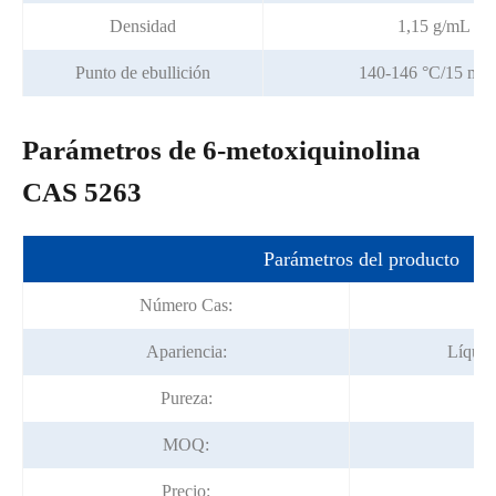
Densidad
1,15 g/mL a 20
Punto de ebullición
140-146 °C/15 mm
Parámetros de 6-metoxiquinolina
CAS 5263
Parámetros del producto
Número Cas:
5
Apariencia:
Líquid
Pureza:
MOQ:
Precio:
N