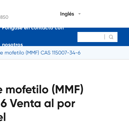
Inglés
7850
Póngase en contacto con

nosotros
e mofetilo (MMF) CAS 115007-34-6
 mofetilo (MMF)
6 Venta al por
el