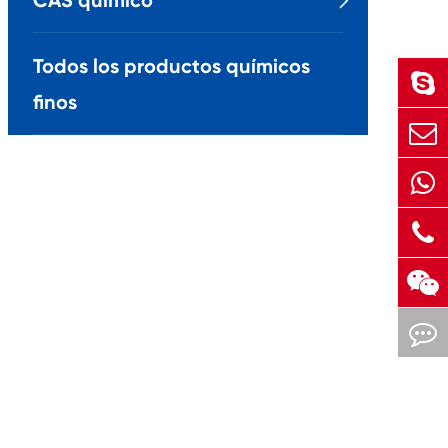
CAS químico

Todos los productos químicos
finos