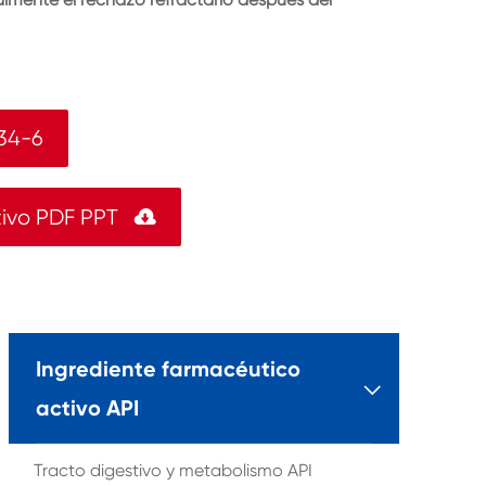
34-6
tivo PDF PPT

Ingrediente farmacéutico

activo API
Tracto digestivo y metabolismo API