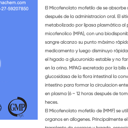
El Micofenolato mofetilo de se absorbe 
después de la administración oral. El si
metabolizado por lipasa plasmática al
micofenólico (MPA), con una biodisponi
sangre alcanzó su punto máximo rápida
medicamento y luego disminuyó rápida
el hígado a glucurónido estable y no f
en la orina. MPAG excretado por la bilis e
glucosidasa de la flora intestinal la co
intestino para formar la circulación en
en plasma (6 ~ 12 horas después de toma
heces.
El Micofenolato mofetilo de (MMF) se uti
órganos en allogenes. Principalmente el
trasplante de corazón y hígado, especi