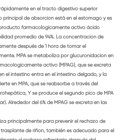
rápidamente en el tracto digestivo superior
tio principal de absorción está en el estómago y es
 producto farmacológicamente activo ácido
bilidad promedio de 94%. La concentración de
mente después de 1 hora de tomar el
mente. MPA se metaboliza por glucuronidación en
armacológicamente activo (MPAG), que se excreta
n el intestino entra en el intestino delgado, y la
nvierte en MPA, que se reabsorbe a través del
terohepática, Y se produce el segundo pico de MPA
r). Alrededor del 6% de MPAG se excreta en las
liza principalmente para prevenir el rechazo de
 trasplante de riñón, también es adecuado para el
almente el rechazo refractario después del