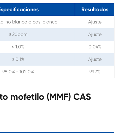
Especificaciones
Resultados
stalino blanco o casi blanco
Ajuste
≤ 20ppm
Ajuste
≤ 1.0%
0.04%
≤ 0.1%
Ajuste
98.0% - 102.0%
99.7%
to mofetilo (MMF) CAS