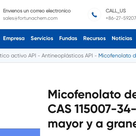
Envíenos un correo electrónico
CALL_US

sales@fortunachem.com
+86-27-5920
Empresa
Servicios
Fundas
Recursos
Noticias
ico activo API
Antineoplásticos API
Micofenolato d
Micofenolato de
CAS 115007-34-
mayor y a gran