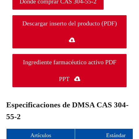
Donde comprar CAS 304-55-2
Descargar inserto del producto (PDF)

Ingrediente farmacéutico activo PDF
PPT

Especificaciones de DMSA CAS 304-
55-2
Artículos
Estándar