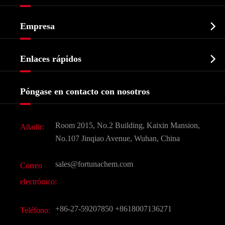
Ingrediente farmacéutico activo API

Empresa
Intermedio farmacéutico
Perfil de la empresa
Bioquímico

Enlaces rápidos
Certificados y muestra de la fábrica
Agroquímicos e intermedios
Servicios
Historia de la empresa
Póngase en contacto con nosotros
Ingredientes Cosméticos
Noticias
Aditivo para alimentos y piensos
Descarga de documentos
Room 2015, No.2 Building, Kaixin Mansion,
Añadir:
Sabores y fragancias
Preguntas frecuentes (FAQ)
No.107 Jinqiao Avenue, Wuhan, China
Otros productos químicos finos
Vídeo
sales@fortunachem.com
Correo
CAS químico
electrónico:
Todos los productos químicos finos
+86-27-59207850
+8618007136271
Teléfono: