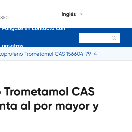
Inglés
7850
Póngase en contacto con

nosotros
toprofeno Trometamol CAS 156604-79-4
o Trometamol CAS
nta al por mayor y