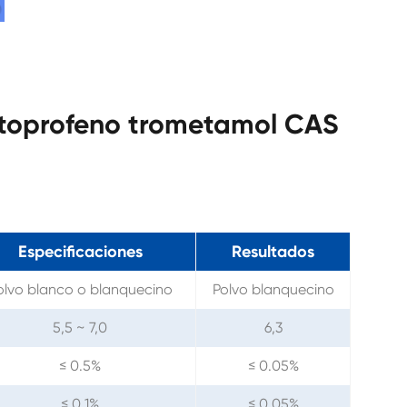
etoprofeno trometamol CAS
Especificaciones
Resultados
olvo blanco o blanquecino
Polvo blanquecino
5,5 ~ 7,0
6,3
≤ 0.5%
≤ 0.05%
≤ 0.1%
≤ 0.05%