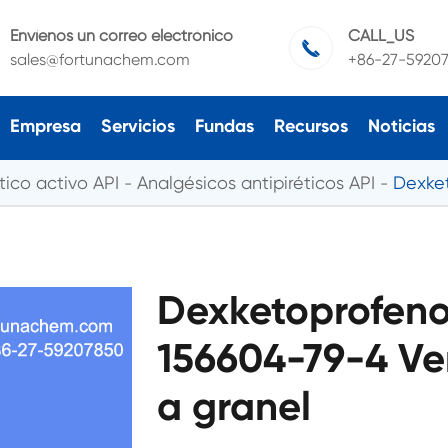
Envíenos un correo electrónico
CALL_US

sales@fortunachem.com
+86-27-5920
Empresa
Servicios
Fundas
Recursos
Noticias
ico activo API
Analgésicos antipiréticos API
Dexke
Dexketoprofen
156604-79-4 Ve
a granel