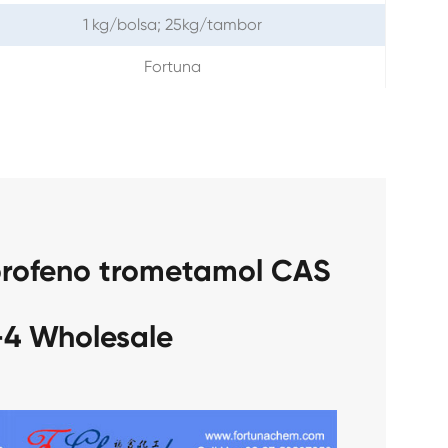
1 kg/bolsa; 25kg/tambor
Fortuna
profeno trometamol CAS
-4 Wholesale