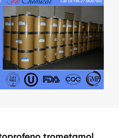
etoprofeno trometamol