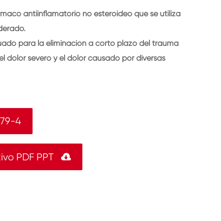
maco antiinflamatorio no esteroideo que se utiliza
derado.
ado para la eliminación a corto plazo del trauma
 el dolor severo y el dolor causado por diversas
-79-4
tivo PDF PPT
