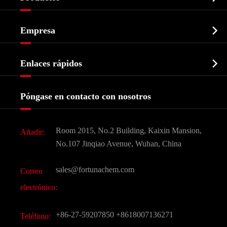
Ingrediente farmacéutico activo API

Empresa
Intermedio farmacéutico
Perfil de la empresa
Bioquímico

Enlaces rápidos
Certificados y muestra de la fábrica
Agroquímicos e intermedios
Servicios
Historia de la empresa
Póngase en contacto con nosotros
Ingredientes Cosméticos
Noticias
Aditivo para alimentos y piensos
Descarga de documentos
Room 2015, No.2 Building, Kaixin Mansion,
Añadir:
Sabores y fragancias
Preguntas frecuentes (FAQ)
No.107 Jinqiao Avenue, Wuhan, China
Otros productos químicos finos
Vídeo
sales@fortunachem.com
Correo
CAS químico
electrónico:
Todos los productos químicos finos
+86-27-59207850
+8618007136271
Teléfono: