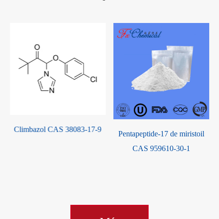
Piroctone Olamine CAS
Pentapeptide-17 de miristoil
68890-66-4
CAS 959610-30-1