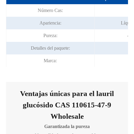
Número Cas:
11
Apariencia:
Líquid
Pureza:
49.
Detalles del paquete:
22
Marca:
Ventajas únicas para el lauril
glucósido CAS 110615-47-9
Wholesale
Garantizada la pureza