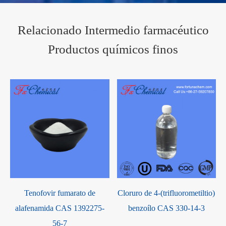
Relacionado Intermedio farmacéutico
Productos químicos finos
Tenofovir fumarato de
Cloruro de 4-(trifluorometiltio)
alafenamida CAS 1392275-
benzoílo CAS 330-14-3
56-7