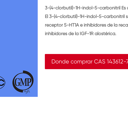
3-(4-clorbutil)-1H-indol-5-carbonitril Es
El 3-(4-clorbutil)-1H-indol-5-carbonitril
receptor 5-HT1A e inhibidores de la rec
inhibidores de la IGF-1R alostérica.
Donde comprar CAS 143612-