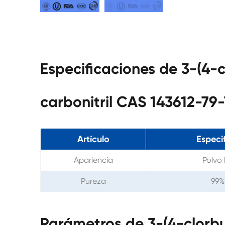
Especificaciones de 3-(4-c
carbonitril CAS 143612-79-
Artículo
Especi
Apariencia
Polvo
Pureza
99%
Parámetros de 3-(4-clorbut