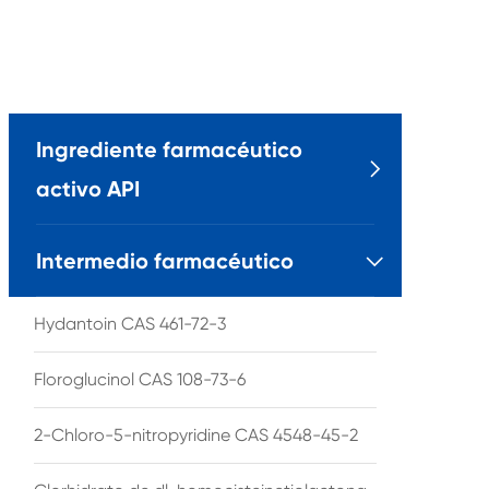
Ingrediente farmacéutico

activo API
Intermedio farmacéutico

Hydantoin CAS 461-72-3
Floroglucinol CAS 108-73-6
2-Chloro-5-nitropyridine CAS 4548-45-2