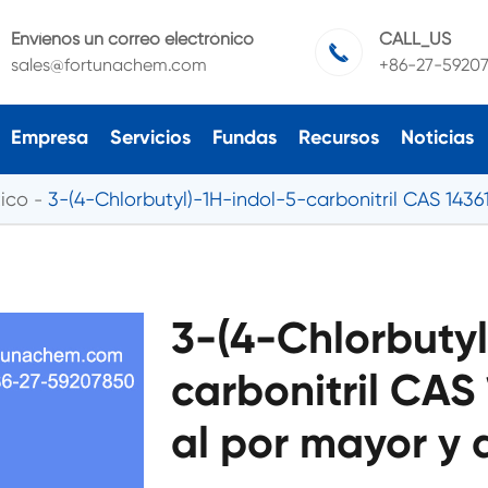
Envíenos un correo electrónico
CALL_US

sales@fortunachem.com
+86-27-5920
Empresa
Servicios
Fundas
Recursos
Noticias
ico
3-(4-Chlorbutyl)-1H-indol-5-carbonitril CAS 1436
3-(4-Chlorbutyl
carbonitril CAS
al por mayor y 