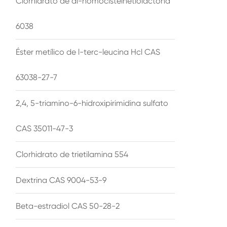
Clorhidrato de dl-homocisteinetiolactona
6038
Éster metílico de l-terc-leucina Hcl CAS
63038-27-7
2,4, 5-triamino-6-hidroxipirimidina sulfato
CAS 35011-47-3
Clorhidrato de trietilamina 554
Dextrina CAS 9004-53-9
Beta-estradiol CAS 50-28-2