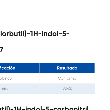
lorbutil)-1H-indol-5-
7
ficación
Resultado
 blanco
Conforma
 min.
99.4%
il)-1H-indol-5-carbonitril