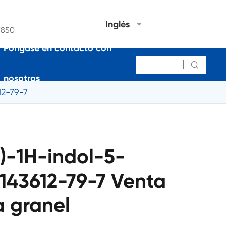
Inglés
7850
Póngase en contacto con

nosotros
12-79-7
)-1H-indol-5-
 143612-79-7 Venta
a granel