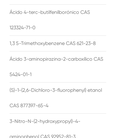
Ácido 4-terc-butilfenilborónico CAS
123324-71-0
1,3 5-Trimethoxybenzene CAS 621-23-8
Ácido 3-aminopirazina-2-carboxílico CAS
5424-01-1
(S)-1-(2,6-Dichloro-3-fluorophenyl) etanol
CAS 877397-65-4
3-Nitro-N-(2-hydroxypropyl)-4-
aminophenol CAS 92952-81-3