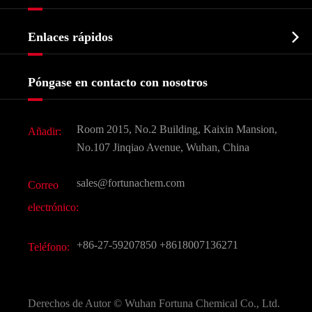
Intermedio farmacéutico
Perfil de la empresa
Bioquímico

Enlaces rápidos
Certificados y muestra de la fábrica
Agroquímicos e intermedios
Servicios
Historia de la empresa
Póngase en contacto con nosotros
Ingredientes Cosméticos
Noticias
Aditivo para alimentos y piensos
Descarga de documentos
Room 2015, No.2 Building, Kaixin Mansion,
Añadir:
Sabores y fragancias
Preguntas frecuentes (FAQ)
No.107 Jinqiao Avenue, Wuhan, China
Otros productos químicos finos
Vídeo
sales@fortunachem.com
Correo
CAS químico
electrónico:
Todos los productos químicos finos
+86-27-59207850
+8618007136271
Teléfono:
Derechos de Autor ©
Wuhan Fortuna Chemical Co., Ltd.