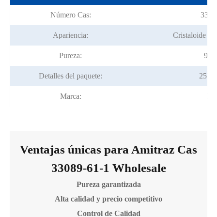
Número Cas:
3308
Apariencia:
Cristaloide bla
Pureza:
98%
Detalles del paquete:
25kg/
Marca:
For
Ventajas únicas para Amitraz Cas
33089-61-1 Wholesale
Pureza garantizada
Alta calidad y precio competitivo
Control de Calidad