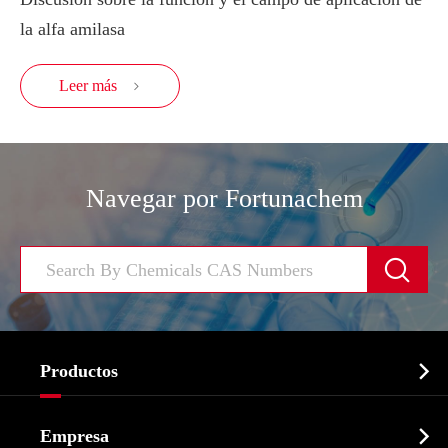
la alfa amilasa
Leer más

Navegar por Fortunachem


Productos
Ingrediente farmacéutico activo API

Empresa