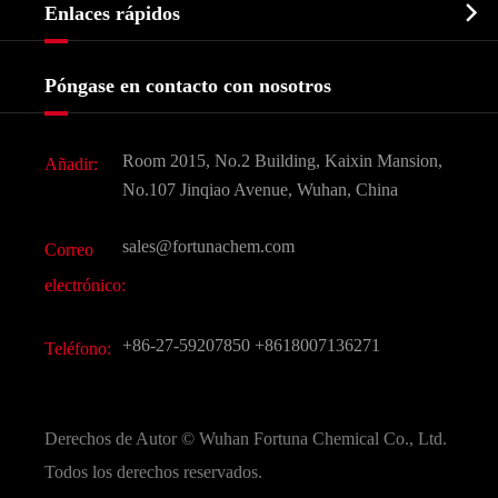
Bioquímico

Enlaces rápidos
Certificados y muestra de la fábrica
Agroquímicos e intermedios
Servicios
Historia de la empresa
Póngase en contacto con nosotros
Ingredientes Cosméticos
Noticias
Aditivo para alimentos y piensos
Descarga de documentos
Room 2015, No.2 Building, Kaixin Mansion,
Añadir:
Sabores y fragancias
Preguntas frecuentes (FAQ)
No.107 Jinqiao Avenue, Wuhan, China
Otros productos químicos finos
Vídeo
sales@fortunachem.com
Correo
CAS químico
electrónico:
Todos los productos químicos finos
+86-27-59207850
+8618007136271
Teléfono:
Derechos de Autor ©
Wuhan Fortuna Chemical Co., Ltd.
Todos los derechos reservados.