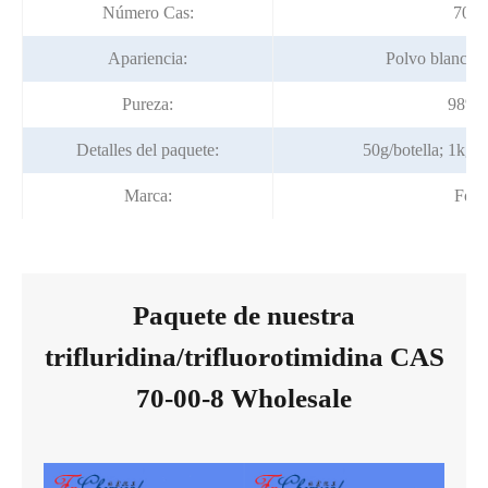
Número Cas:
70-0
Apariencia:
Polvo blanco a
Pureza:
98% 
Detalles del paquete:
50g/botella; 1kg/b
Marca:
Fort
Paquete de nuestra
trifluridina/trifluorotimidina CAS
70-00-8 Wholesale