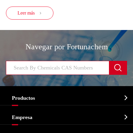
Leer más

Navegar por Fortunachem


Productos
Ingrediente farmacéutico activo API

Empresa
Intermedio farmacéutico
Perfil de la empresa