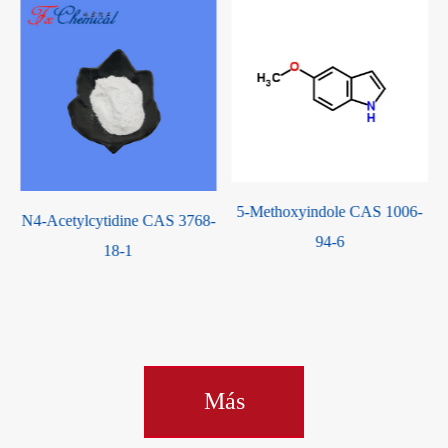
5-Methoxyindole CAS 1006-
S 3768-
Ácido 4-hidrazinobenzoi
94-6
CAS 619-67-0
Más