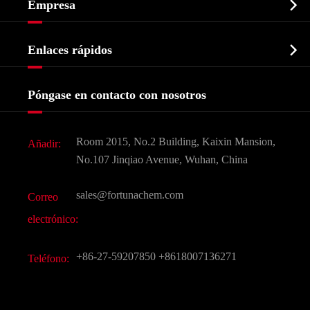

Empresa
Intermedio farmacéutico
Perfil de la empresa
Bioquímico

Enlaces rápidos
Certificados y muestra de la fábrica
Agroquímicos e intermedios
Servicios
Historia de la empresa
Póngase en contacto con nosotros
Ingredientes Cosméticos
Noticias
Aditivo para alimentos y piensos
Descarga de documentos
Room 2015, No.2 Building, Kaixin Mansion,
Añadir:
Sabores y fragancias
Preguntas frecuentes (FAQ)
No.107 Jinqiao Avenue, Wuhan, China
Otros productos químicos finos
Vídeo
sales@fortunachem.com
Correo
CAS químico
electrónico:
Todos los productos químicos finos
+86-27-59207850
+8618007136271
Teléfono: