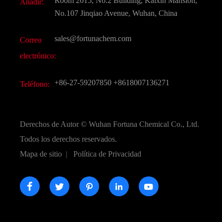
Room 2015, No.2 Building, Kaixin Mansion,
Añadir:
Sabores y fragancias
Preguntas frecuentes (FAQ)
No.107 Jinqiao Avenue, Wuhan, China
Otros productos químicos finos
Vídeo
sales@fortunachem.com
Correo
CAS químico
electrónico:
Todos los productos químicos finos
+86-27-59207850
+8618007136271
Teléfono:
Derechos de Autor ©
Wuhan Fortuna Chemical Co., Ltd.
Todos los derechos reservados.
Mapa de sitio
|
Política de Privacidad




