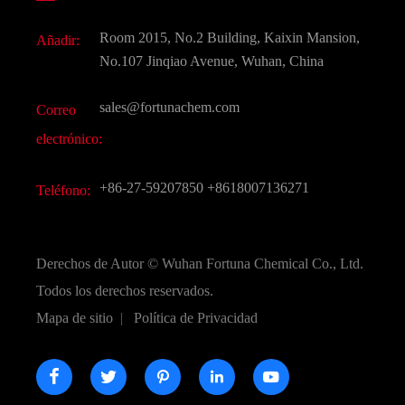
Aditivo para alimentos y piensos
Descarga de documentos
Room 2015, No.2 Building, Kaixin Mansion,
Añadir:
Sabores y fragancias
Preguntas frecuentes (FAQ)
No.107 Jinqiao Avenue, Wuhan, China
Otros productos químicos finos
Vídeo
sales@fortunachem.com
Correo
CAS químico
electrónico:
Todos los productos químicos finos
+86-27-59207850
+8618007136271
Teléfono:
Derechos de Autor ©
Wuhan Fortuna Chemical Co., Ltd.
Todos los derechos reservados.
Mapa de sitio
|
Política de Privacidad




