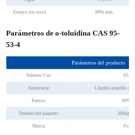
Ensayo (en seco)
99% min.
Parámetros de o-toluidina CAS 95-
53-4
Parámetros del producto
Número Cas:
95-53
Apariencia:
Líquido amarillo clar
Pureza:
99% m
Detalles del paquete:
200kg/t
Marca:
Fortu