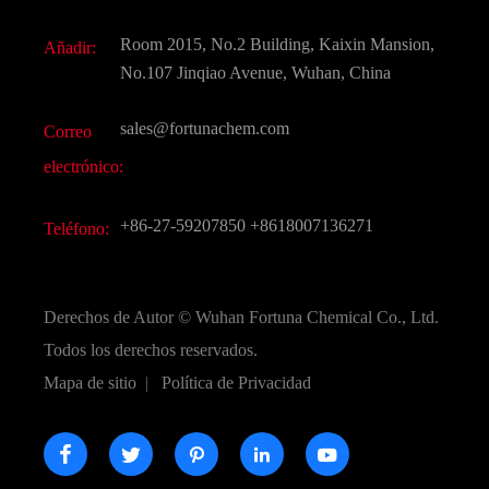
Aditivo para alimentos y piensos
Descarga de documentos
Room 2015, No.2 Building, Kaixin Mansion,
Añadir:
Sabores y fragancias
Preguntas frecuentes (FAQ)
No.107 Jinqiao Avenue, Wuhan, China
Otros productos químicos finos
Vídeo
sales@fortunachem.com
Correo
CAS químico
electrónico:
Todos los productos químicos finos
+86-27-59207850
+8618007136271
Teléfono:
Derechos de Autor ©
Wuhan Fortuna Chemical Co., Ltd.
Todos los derechos reservados.
Mapa de sitio
|
Política de Privacidad




