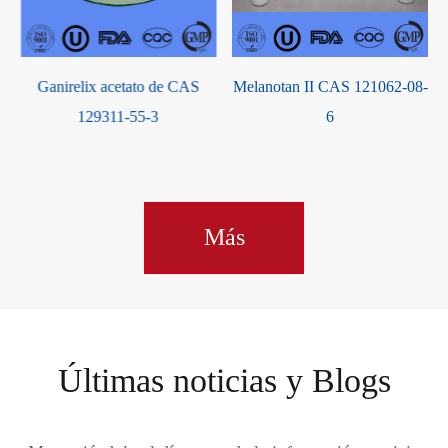
Melanotan II CAS 121062-08-
N-acetil carnosina CAS
6
56353-15-2
Más
Últimas noticias y Blogs