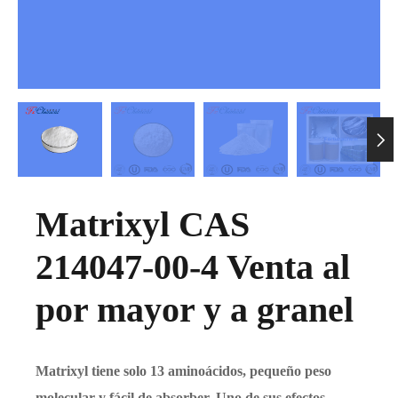

Matrixyl CAS
214047-00-4 Venta al
por mayor y a granel
Matrixyl tiene solo 13 aminoácidos, pequeño peso
molecular y fácil de absorber. Uno de sus efectos