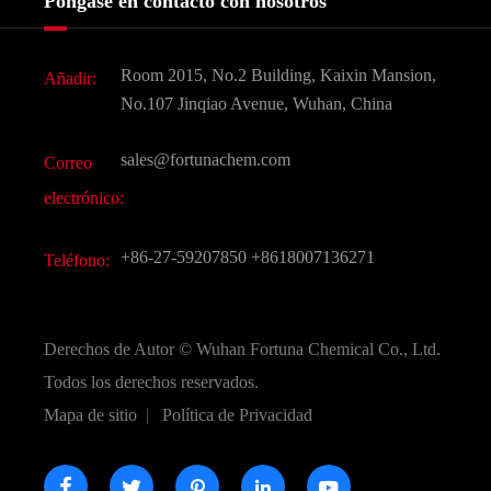
Póngase en contacto con nosotros
Ingredientes Cosméticos
Noticias
Aditivo para alimentos y piensos
Descarga de documentos
Room 2015, No.2 Building, Kaixin Mansion,
Añadir:
Sabores y fragancias
Preguntas frecuentes (FAQ)
No.107 Jinqiao Avenue, Wuhan, China
Otros productos químicos finos
Vídeo
sales@fortunachem.com
Correo
CAS químico
electrónico:
Todos los productos químicos finos
+86-27-59207850
+8618007136271
Teléfono:
Derechos de Autor ©
Wuhan Fortuna Chemical Co., Ltd.
Todos los derechos reservados.
Mapa de sitio
|
Política de Privacidad




