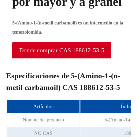
por mayor y a granel
5-(Amino-1-(n-metil carbamoil) es un intermedio en la
temozolomida.
Donde comprar CAS 188612-53-5
Especificaciones de 5-(Amino-1-(n-
metil carbamoil) CAS 188612-53-5
Artículos
Índice 
Nombre del producto
5-(Amino-1-(n-m
NO CAS
18861