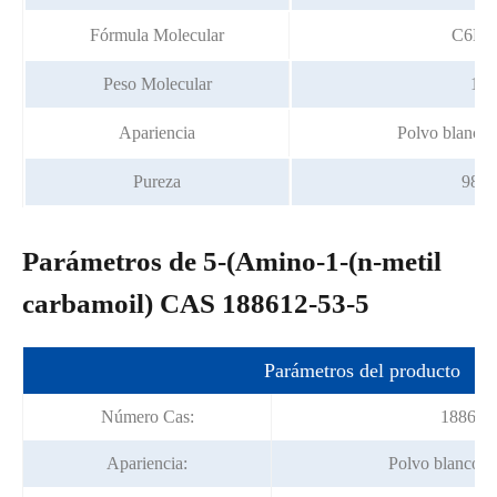
Fórmula Molecular
C6H9
Peso Molecular
183
Apariencia
Polvo blanco 
Pureza
98% 
Parámetros de 5-(Amino-1-(n-metil
carbamoil) CAS 188612-53-5
Parámetros del producto
Número Cas:
188612
Apariencia:
Polvo blanco o