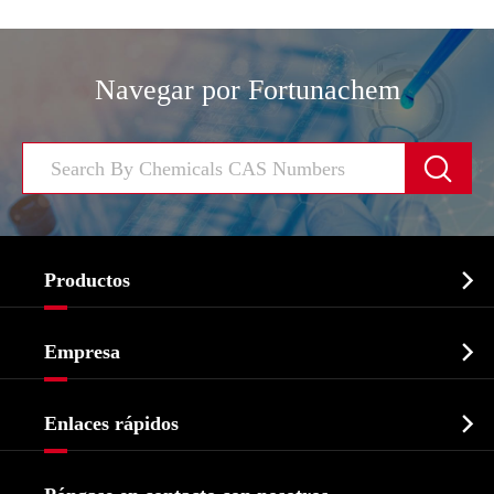
Navegar por Fortunachem


Productos
Ingrediente farmacéutico activo API

Empresa
Intermedio farmacéutico
Perfil de la empresa
Bioquímico

Enlaces rápidos
Certificados y muestra de la fábrica
Agroquímicos e intermedios
Servicios
Historia de la empresa