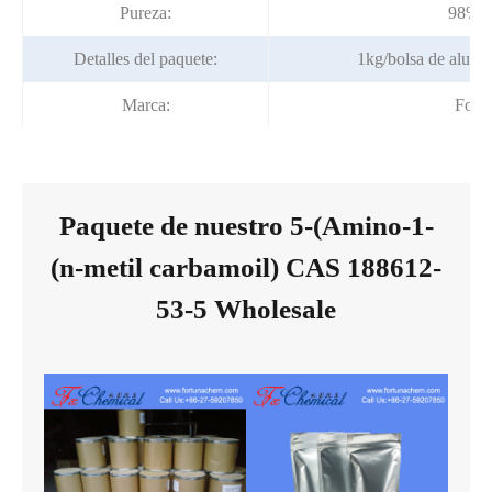
Pureza:
98% m
Detalles del paquete:
1kg/bolsa de alumi
Marca:
Fort
Paquete de nuestro 5-(Amino-1-
(n-metil carbamoil) CAS 188612-
53-5 Wholesale