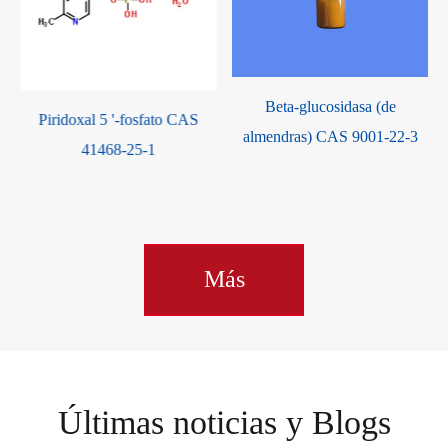
Beta-glucosidasa (de
Piridoxal 5 '-fosfato CAS
P
almendras) CAS 9001-22-3
41468-25-1
Más
Últimas noticias y Blogs