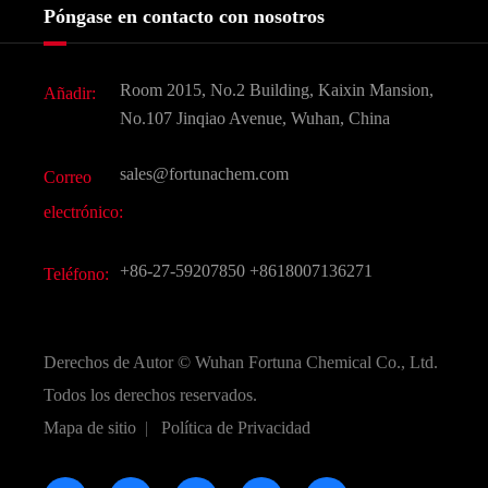
Historia de la empresa
Póngase en contacto con nosotros
Ingredientes Cosméticos
Noticias
Aditivo para alimentos y piensos
Descarga de documentos
Room 2015, No.2 Building, Kaixin Mansion,
Añadir:
Sabores y fragancias
Preguntas frecuentes (FAQ)
No.107 Jinqiao Avenue, Wuhan, China
Otros productos químicos finos
Vídeo
sales@fortunachem.com
Correo
CAS químico
electrónico:
Todos los productos químicos finos
+86-27-59207850
+8618007136271
Teléfono:
Derechos de Autor ©
Wuhan Fortuna Chemical Co., Ltd.
Todos los derechos reservados.
Mapa de sitio
|
Política de Privacidad