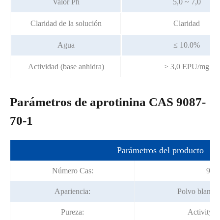
Valor Ph
5,0 ~ 7,0
Claridad de la solución
Claridad
Agua
≤ 10.0%
Actividad (base anhidra)
≥ 3,0 EPU/mg
Parámetros de aprotinina CAS 9087-
70-1
Parámetros del producto
Número Cas:
908
Apariencia:
Polvo blanco 
Pureza:
Activity≥