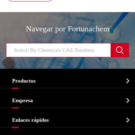
Navegar por Fortunachem


Productos
Ingrediente farmacéutico activo API

Empresa
Intermedio farmacéutico
Perfil de la empresa
Bioquímico

Enlaces rápidos
Certificados y muestra de la fábrica
Agroquímicos e intermedios
Servicios