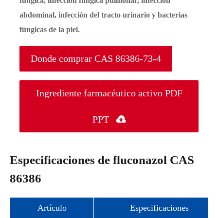
fúngica, infección fúngica pulmonar, infección
abdominal, infección del tracto urinario y bacterias
fúngicas de la piel.
Donde comprar CAS 86386-73-4
Ingrediente farmacéutico activo PDF
PPT

Especificaciones de fluconazol CAS
86386
Artículo
Especificaciones