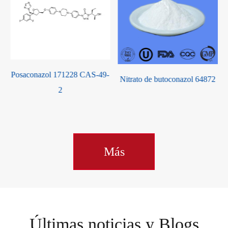
-
Nitrato de butoconazol 64872
Nitrato de fenticonazol 73151
Más
Últimas noticias y Blogs