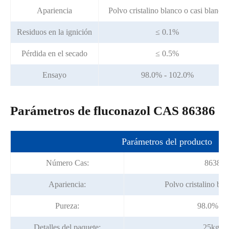
Apariencia
Polvo cristalino blanco o casi blanco
Residuos en la ignición
≤ 0.1%
Pérdida en el secado
≤ 0.5%
Ensayo
98.0% - 102.0%
Parámetros de fluconazol CAS 86386
Parámetros del producto
Número Cas:
86386-
Apariencia:
Polvo cristalino bla
Pureza:
98.0% - 
Detalles del paquete:
25kg/ta