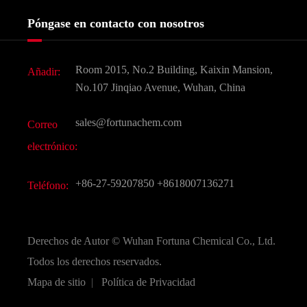
Servicios
Historia de la empresa
Póngase en contacto con nosotros
Ingredientes Cosméticos
Noticias
Aditivo para alimentos y piensos
Descarga de documentos
Room 2015, No.2 Building, Kaixin Mansion,
Añadir:
Sabores y fragancias
Preguntas frecuentes (FAQ)
No.107 Jinqiao Avenue, Wuhan, China
Otros productos químicos finos
Vídeo
sales@fortunachem.com
Correo
CAS químico
electrónico:
Todos los productos químicos finos
+86-27-59207850
+8618007136271
Teléfono:
Derechos de Autor ©
Wuhan Fortuna Chemical Co., Ltd.
Todos los derechos reservados.
Mapa de sitio
|
Política de Privacidad