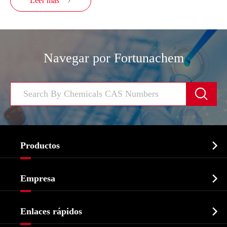
Leer más

Navegar por Fortunachem


Productos
Ingrediente farmacéutico activo API

Empresa
Intermedio farmacéutico
Perfil de la empresa
Bioquímico

Enlaces rápidos
Certificados y muestra de la fábrica
Agroquímicos e intermedios