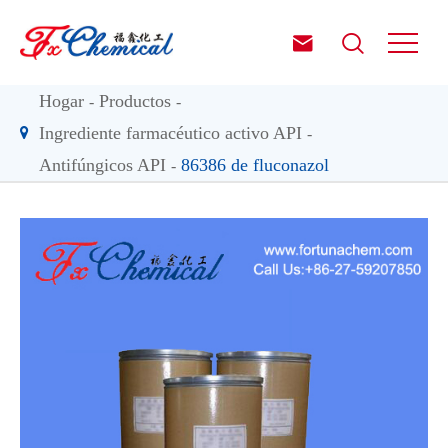


Hogar
Productos
Ingrediente farmacéutico activo API
Antifúngicos API
86386 de fluconazol