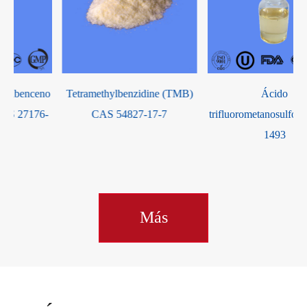
o
Tetramethylbenzidine (TMB)
Ácido
-
CAS 54827-17-7
trifluorometanosulfónico CAS
1493
Más