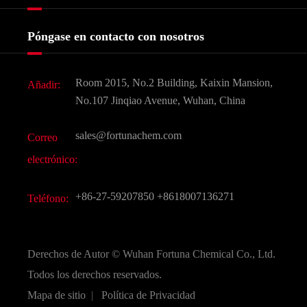
Certificados y muestra de la fábrica
Agroquímicos e intermedios
Servicios
Historia de la empresa
Póngase en contacto con nosotros
Ingredientes Cosméticos
Noticias
Aditivo para alimentos y piensos
Descarga de documentos
Room 2015, No.2 Building, Kaixin Mansion,
Añadir:
Sabores y fragancias
Preguntas frecuentes (FAQ)
No.107 Jinqiao Avenue, Wuhan, China
Otros productos químicos finos
Vídeo
sales@fortunachem.com
Correo
CAS químico
electrónico:
Todos los productos químicos finos
+86-27-59207850
+8618007136271
Teléfono:
Derechos de Autor ©
Wuhan Fortuna Chemical Co., Ltd.
Todos los derechos reservados.
Mapa de sitio
|
Política de Privacidad