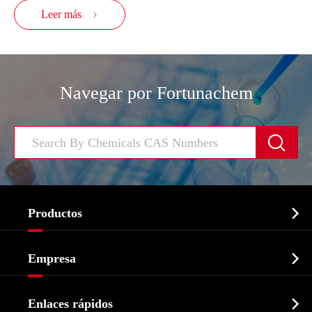
Leer más

Navegar por Fortunachem


Productos
Ingrediente farmacéutico activo API

Empresa
Intermedio farmacéutico
Perfil de la empresa
Bioquímico

Enlaces rápidos