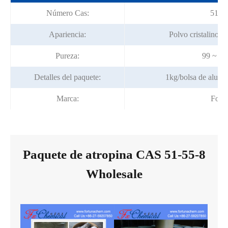
Número Cas:
51-5
Apariencia:
Polvo cristalino i
Pureza:
99 ~ 1
Detalles del paquete:
1kg/bolsa de alumi
Marca:
Fort
Paquete de atropina CAS 51-55-8
Wholesale