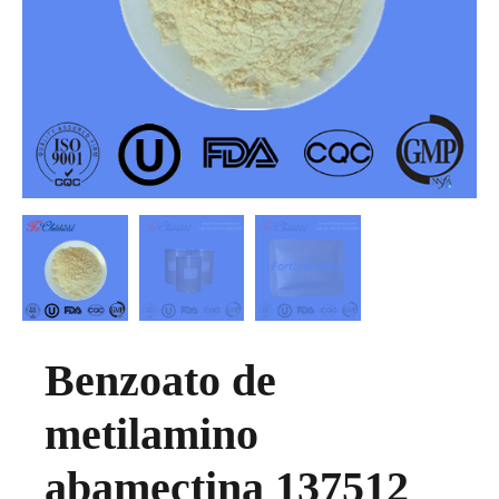
Benzoato de
metilamino
abamectina 137512