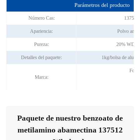
Parámetros del producto
Número Cas:
137512
Apariencia:
Polvo amari
Pureza:
20% WDC;
Detalles del paquete:
1kg/bolsa de alumi
Fort
Marca:
Paquete de nuestro benzoato de
metilamino abamectina 137512