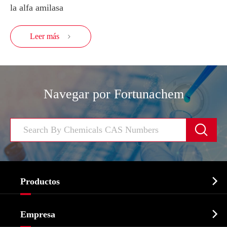
la alfa amilasa
Leer más

Navegar por Fortunachem


Productos
Ingrediente farmacéutico activo API

Empresa
Intermedio farmacéutico