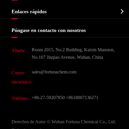
Perfil de la empresa
Bioquímico

Enlaces rápidos
Certificados y muestra de la fábrica
Agroquímicos e intermedios
Servicios
Historia de la empresa
Póngase en contacto con nosotros
Ingredientes Cosméticos
Noticias
Aditivo para alimentos y piensos
Descarga de documentos
Room 2015, No.2 Building, Kaixin Mansion,
Añadir:
Sabores y fragancias
Preguntas frecuentes (FAQ)
No.107 Jinqiao Avenue, Wuhan, China
Otros productos químicos finos
Vídeo
sales@fortunachem.com
Correo
CAS químico
electrónico:
Todos los productos químicos finos
+86-27-59207850
+8618007136271
Teléfono:
Derechos de Autor ©
Wuhan Fortuna Chemical Co., Ltd.