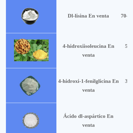
Dl-lisina En venta
70-54
4-hidroxiisoleucina En
553
venta
4-hidroxi-1-fenilglicina En
324
venta
Ácido dl-aspártico En
61
venta