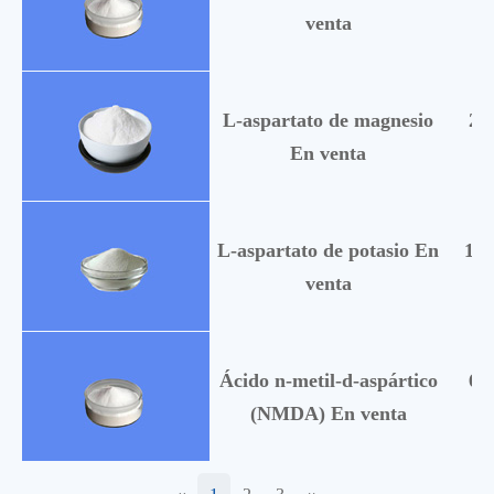
venta
L-aspartato de magnesio
20
En venta
L-aspartato de potasio En
140
venta
Ácido n-metil-d-aspártico
63
(NMDA) En venta