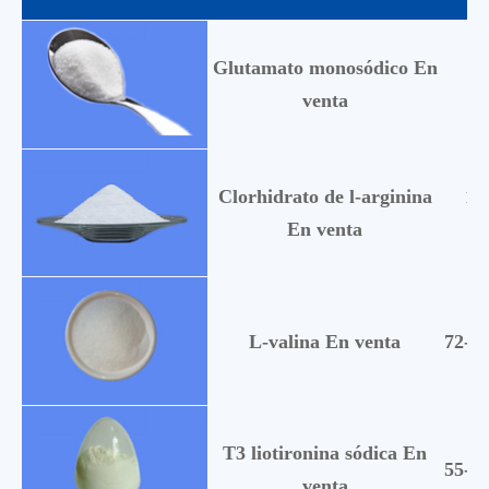
Glutamato monosódico En
14
venta
Clorhidrato de l-arginina
11
En venta
L-valina En venta
72-18
T3 liotironina sódica En
55-06
venta