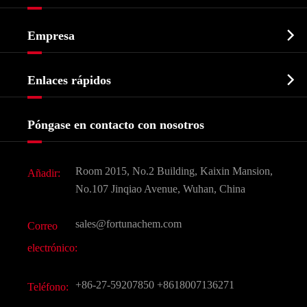
Ingrediente farmacéutico activo API

Empresa
Intermedio farmacéutico
Perfil de la empresa
Bioquímico

Enlaces rápidos
Certificados y muestra de la fábrica
Agroquímicos e intermedios
Servicios
Historia de la empresa
Póngase en contacto con nosotros
Ingredientes Cosméticos
Noticias
Aditivo para alimentos y piensos
Descarga de documentos
Room 2015, No.2 Building, Kaixin Mansion,
Añadir:
Sabores y fragancias
Preguntas frecuentes (FAQ)
No.107 Jinqiao Avenue, Wuhan, China
Otros productos químicos finos
Vídeo
sales@fortunachem.com
Correo
CAS químico
electrónico:
Todos los productos químicos finos
+86-27-59207850
+8618007136271
Teléfono: