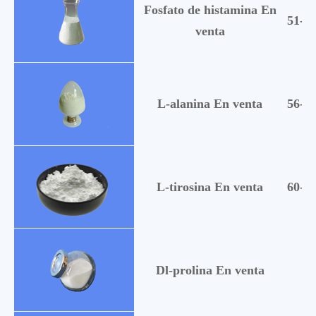
Fosfato de histamina En
51-74
venta
L-alanina En venta
56-41
L-tirosina En venta
60-18
60
Dl-prolina En venta