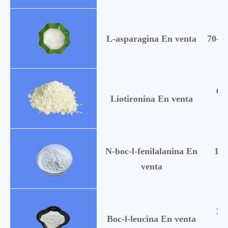
L-asparagina En venta
70-47
68
Liotironina En venta
N-boc-l-fenilalanina En
137
venta
31
Boc-l-leucina En venta