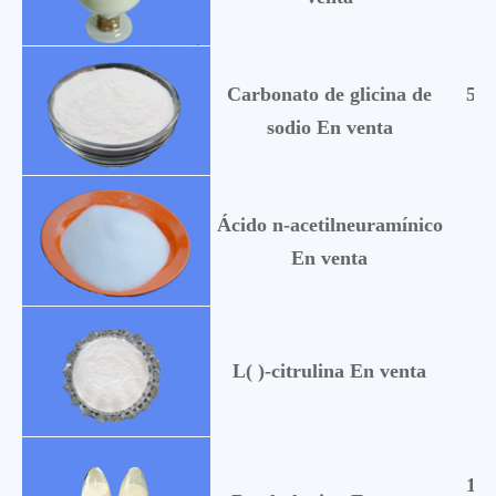
Carbonato de glicina de
506
sodio En venta
Ácido n-acetilneuramínico
13
En venta
37
L( )-citrulina En venta
157