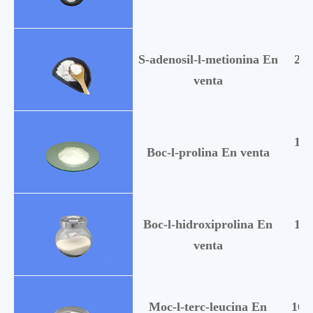
S-adenosil-l-metionina En
299
venta
157
Boc-l-prolina En venta
Boc-l-hidroxiprolina En
137
venta
Moc-l-terc-leucina En
162