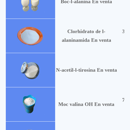
Boc-l-alanina En venta
Clorhidrato de l-
332
alaninamida En venta
53
N-acetil-l-tirosina En venta
747
Moc valina OH En venta