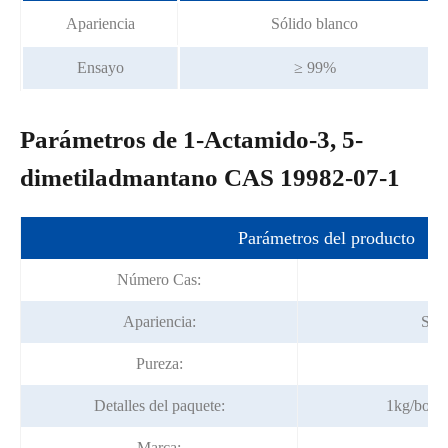
Apariencia
Sólido blanco
Ensayo
≥ 99%
Parámetros de 1-Actamido-3, 5-
dimetiladmantano CAS 19982-07-1
Parámetros del producto
Número Cas:
19
Apariencia:
Sóli
Pureza:
9
Detalles del paquete:
1kg/botel
Marca:
F