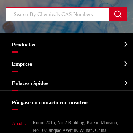


Productos
Ingrediente farmacéutico activo API

Empresa
Intermedio farmacéutico
Perfil de la empresa
Bioquímico

Enlaces rápidos
Certificados y muestra de la fábrica
Agroquímicos e intermedios
Servicios
Historia de la empresa
Póngase en contacto con nosotros
Ingredientes Cosméticos
Noticias
Aditivo para alimentos y piensos
Descarga de documentos
Room 2015, No.2 Building, Kaixin Mansion,
Añadir:
Sabores y fragancias
Preguntas frecuentes (FAQ)
No.107 Jinqiao Avenue, Wuhan, China