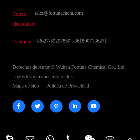
Otros productos químicos finos
Vídeo
sales@fortunachem.com
Correo
CAS químico
electrónico:
Todos los productos químicos finos
+86-27-59207850
+8618007136271
Teléfono:
Derechos de Autor ©
Wuhan Fortuna Chemical Co., Ltd.
Todos los derechos reservados.
Mapa de sitio
|
Política de Privacidad




