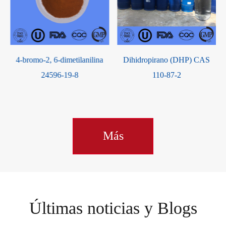
o-2, 6-dimetilanilina
Dihidropirano (DHP) CAS
Ácido 
24596-19-8
110-87-2
dihidroxibe
Más
Últimas noticias y Blogs