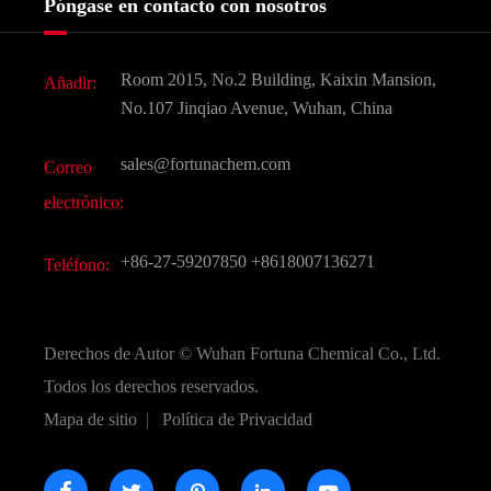
Póngase en contacto con nosotros
Ingredientes Cosméticos
Noticias
Aditivo para alimentos y piensos
Descarga de documentos
Room 2015, No.2 Building, Kaixin Mansion,
Añadir:
Sabores y fragancias
Preguntas frecuentes (FAQ)
No.107 Jinqiao Avenue, Wuhan, China
Otros productos químicos finos
Vídeo
sales@fortunachem.com
Correo
CAS químico
electrónico:
Todos los productos químicos finos
+86-27-59207850
+8618007136271
Teléfono:
Derechos de Autor ©
Wuhan Fortuna Chemical Co., Ltd.
Todos los derechos reservados.
Mapa de sitio
|
Política de Privacidad