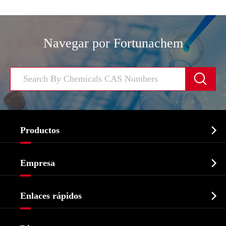
Navegar por Fortunachem


Productos
Ingrediente farmacéutico activo API

Empresa
Intermedio farmacéutico
Perfil de la empresa
Bioquímico

Enlaces rápidos
Certificados y muestra de la fábrica
Agroquímicos e intermedios
Servicios
Historia de la empresa