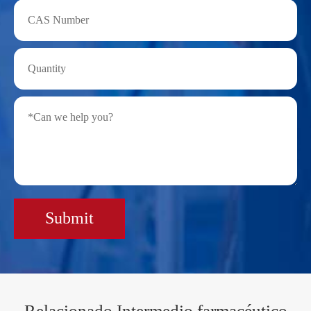
Submit
Relacionado Intermedio farmacéutico