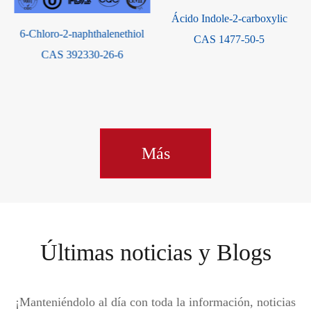
Ácido Indole-2-carboxylic
17α-
ro-2-naphthalenethiol
CAS 1477-50-5
deoxycortic
AS 392330-26-6
CAS
Más
Últimas noticias y Blogs
¡Manteniéndolo al día con toda la información, noticias