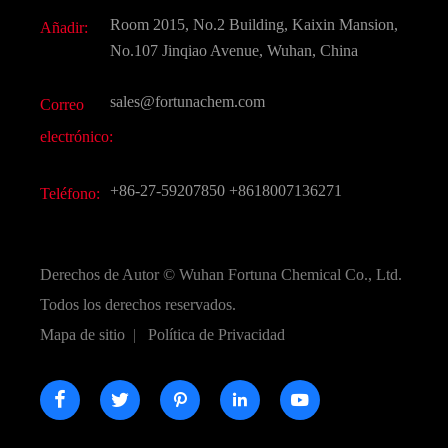
Descarga de documentos
Room 2015, No.2 Building, Kaixin Mansion,
Añadir:
Sabores y fragancias
Preguntas frecuentes (FAQ)
No.107 Jinqiao Avenue, Wuhan, China
Otros productos químicos finos
Vídeo
sales@fortunachem.com
Correo
CAS químico
electrónico:
Todos los productos químicos finos
+86-27-59207850
+8618007136271
Teléfono:
Derechos de Autor ©
Wuhan Fortuna Chemical Co., Ltd.
Todos los derechos reservados.
Mapa de sitio
|
Política de Privacidad




