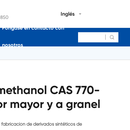
Inglés
7850
Póngase en contacto con

nosotros
ethanol CAS 770-
or mayor y a granel
 fabricación de derivados sintéticos de