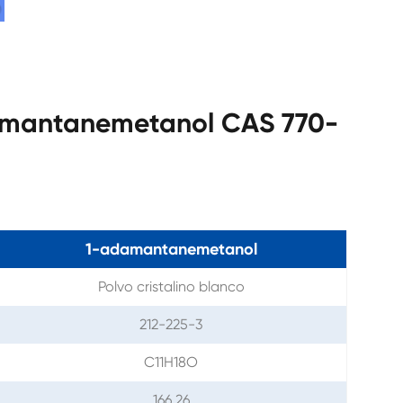
damantanemetanol CAS 770-
1-adamantanemetanol
Polvo cristalino blanco
212-225-3
C11H18O
166,26