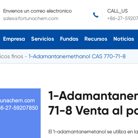
Envíenos un correo electrónico
CALL_US

sales@fortunachem.com
+86-27-5920
Empresa
Servicios
Fundas
Recursos
Noticias
cos finos
1-Adamantanemethanol CAS 770-71-8
1-Adamantanem
71-8 Venta al p
El 1-adamantanemetanol se utiliza en la