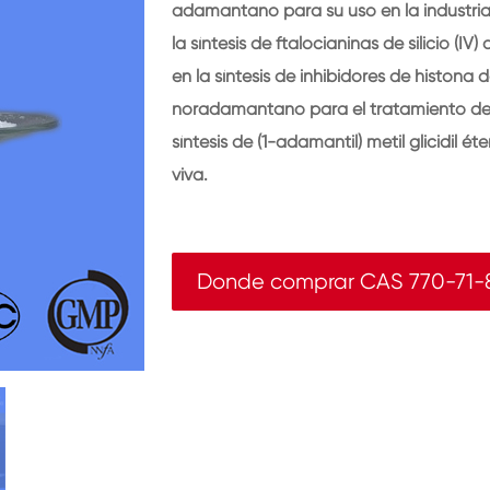
adamantano para su uso en la industria
la síntesis de ftalocianinas de silicio (IV
en la síntesis de inhibidores de histo
noradamantano para el tratamiento del 
síntesis de (1-adamantil) metil glicidil 
viva.
Donde comprar CAS 770-71-