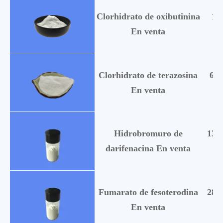
Clorhidrato de oxibutinina
15
En venta
Clorhidrato de terazosina
630
En venta
Hidrobromuro de
133
darifenacina En venta
Fumarato de fesoterodina
286
En venta