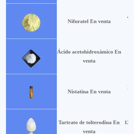
49
Nifuratel En venta
Ácido acetohidroxámico En
54
venta
14
Nistatina En venta
Tartrato de tolterodina En
124
venta