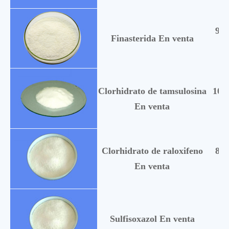
983
Finasterida En venta
Clorhidrato de tamsulosina
106
En venta
Clorhidrato de raloxifeno
826
En venta
12
Sulfisoxazol En venta