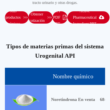
tracto urinario y otras drogas.
Más
API
Active
Obtener


productos
PDF
Pharmaceutical
cotización
químicos
PPT
Ingredient PPT
Tipos de materias primas del sistema
Urogenital API
Nombre químico
Noretindrona En venta
68-22