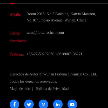
Noticias
Aditivo para alimentos y piensos
Descarga de documentos
Room 2015, No.2 Building, Kaixin Mansion,
Añadir:
Sabores y fragancias
Preguntas frecuentes (FAQ)
No.107 Jinqiao Avenue, Wuhan, China
Otros productos químicos finos
Vídeo
sales@fortunachem.com
Correo
CAS químico
electrónico:
Todos los productos químicos finos
+86-27-59207850
+8618007136271
Teléfono:
Derechos de Autor ©
Wuhan Fortuna Chemical Co., Ltd.
Todos los derechos reservados.
Mapa de sitio
|
Política de Privacidad




