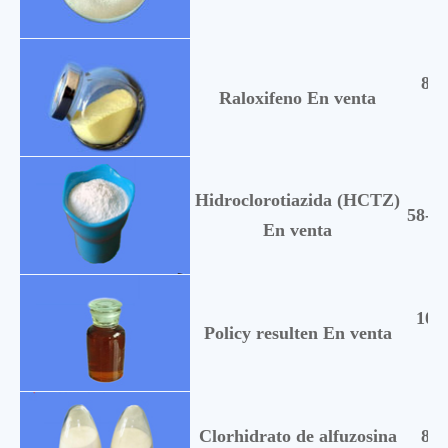
844
Raloxifeno En venta
Hidroclorotiazida (HCTZ)
58-93
En venta
101
Policy resulten En venta
Clorhidrato de alfuzosina
814