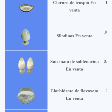
Cloruro de trospio En
104
venta
160
Silodinos En venta
Succinato de solifenacina
242
En venta
Clorhidrato de flavoxato
37
En venta