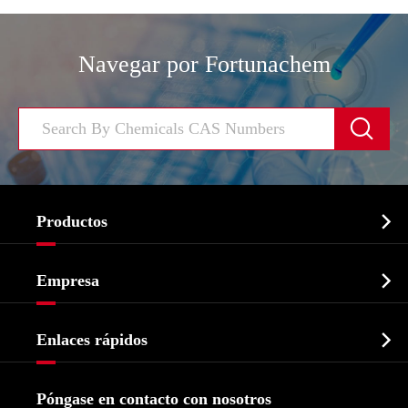
Navegar por Fortunachem


Productos
Ingrediente farmacéutico activo API

Empresa
Intermedio farmacéutico
Perfil de la empresa
Bioquímico

Enlaces rápidos
Certificados y muestra de la fábrica
Agroquímicos e intermedios
Servicios
Historia de la empresa
Póngase en contacto con nosotros
Ingredientes Cosméticos