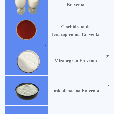
En venta
Clorhidrato de
13
fenazopiridina En venta
223
Mirabegron En venta
170
Imidafenacina En venta