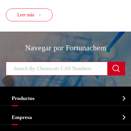
Leer más

Navegar por Fortunachem


Productos
Ingrediente farmacéutico activo API

Empresa
Intermedio farmacéutico
Perfil de la empresa