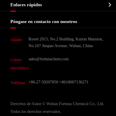
Bioquímico

Enlaces rápidos
Certificados y muestra de la fábrica
Agroquímicos e intermedios
Servicios
Historia de la empresa
Póngase en contacto con nosotros
Ingredientes Cosméticos
Noticias
Aditivo para alimentos y piensos
Descarga de documentos
Room 2015, No.2 Building, Kaixin Mansion,
Añadir:
Sabores y fragancias
Preguntas frecuentes (FAQ)
No.107 Jinqiao Avenue, Wuhan, China
Otros productos químicos finos
Vídeo
sales@fortunachem.com
Correo
CAS químico
electrónico:
Todos los productos químicos finos
+86-27-59207850
+8618007136271
Teléfono:
Derechos de Autor ©
Wuhan Fortuna Chemical Co., Ltd.
Todos los derechos reservados.