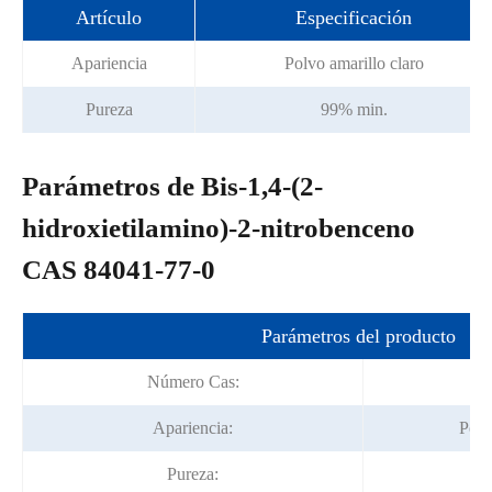
Artículo
Especificación
Apariencia
Polvo amarillo claro
Pureza
99% min.
Parámetros de Bis-1,4-(2-
hidroxietilamino)-2-nitrobenceno
CAS 84041-77-0
Parámetros del producto
Número Cas:
Apariencia:
Polv
Pureza: