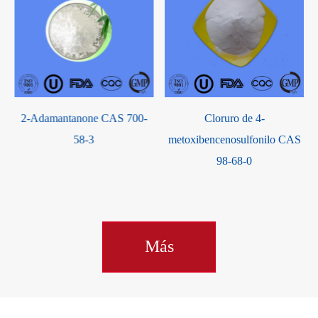
Adamantanone CAS 700-
Cloruro de 4-
(3,4-dim
58-3
metoxibencenosulfonilo CAS
98-68-0
Más