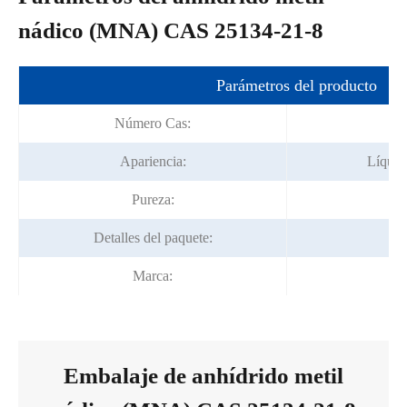
nádico (MNA) CAS 25134-21-8
Parámetros del producto
Número Cas:
2
Apariencia:
Líquid
Pureza:
9
Detalles del paquete:
22
Marca:
Embalaje de anhídrido metil