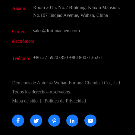
Descarga de documentos
Room 2015, No.2 Building, Kaixin Mansion,
Añadir:
Sabores y fragancias
Preguntas frecuentes (FAQ)
No.107 Jinqiao Avenue, Wuhan, China
Otros productos químicos finos
Vídeo
sales@fortunachem.com
Correo
CAS químico
electrónico:
Todos los productos químicos finos
+86-27-59207850
+8618007136271
Teléfono:
Derechos de Autor ©
Wuhan Fortuna Chemical Co., Ltd.
Todos los derechos reservados.
Mapa de sitio
|
Política de Privacidad




