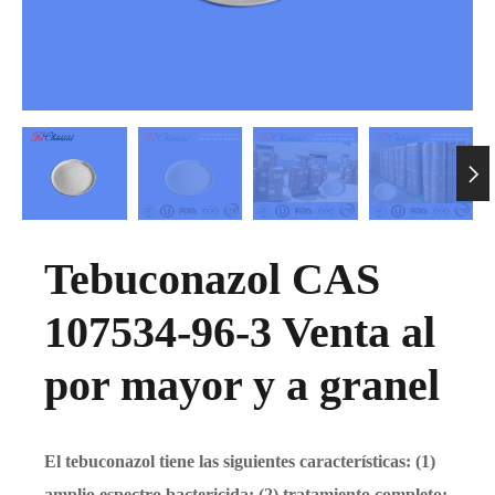

Tebuconazol CAS
107534-96-3 Venta al
por mayor y a granel
El tebuconazol tiene las siguientes características: (1)
amplio espectro bactericida; (2) tratamiento completo;