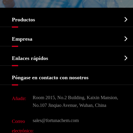

Productos
Ingrediente farmacéutico activo API

Empresa
Intermedio farmacéutico
Perfil de la empresa
Bioquímico

Enlaces rápidos
Certificados y muestra de la fábrica
Agroquímicos e intermedios
Servicios
Historia de la empresa
Póngase en contacto con nosotros
Ingredientes Cosméticos
Noticias
Aditivo para alimentos y piensos
Descarga de documentos
Room 2015, No.2 Building, Kaixin Mansion,
Añadir:
Sabores y fragancias
Preguntas frecuentes (FAQ)
No.107 Jinqiao Avenue, Wuhan, China
Otros productos químicos finos
Vídeo
sales@fortunachem.com
Correo
CAS químico
electrónico: