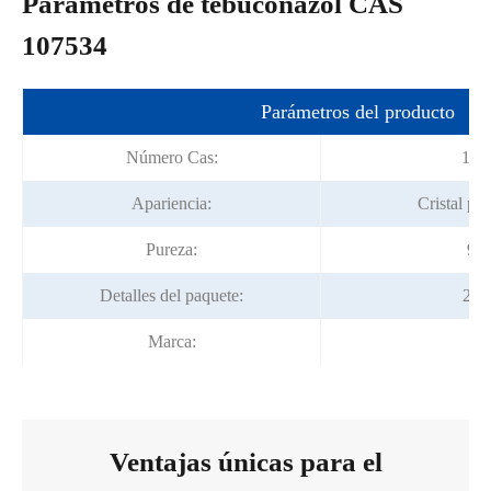
Parámetros de tebuconazol CAS
107534
Parámetros del producto
Número Cas:
107
Apariencia:
Cristal po
Pureza:
95.
Detalles del paquete:
25k
Marca:
F
Ventajas únicas para el