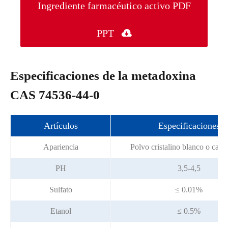
Ingrediente farmacéutico activo PDF
PPT

Especificaciones de la metadoxina
CAS 74536-44-0
Artículos
Especificaciones
Apariencia
Polvo cristalino blanco o casi
PH
3,5-4,5
Sulfato
≤ 0.01%
Etanol
≤ 0.5%