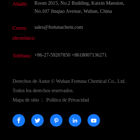
Room 2015, No.2 Building, Kaixin Mansion,
Añadir:
Sabores y fragancias
Preguntas frecuentes (FAQ)
No.107 Jinqiao Avenue, Wuhan, China
Otros productos químicos finos
Vídeo
sales@fortunachem.com
Correo
CAS químico
electrónico:
Todos los productos químicos finos
+86-27-59207850
+8618007136271
Teléfono:
Derechos de Autor ©
Wuhan Fortuna Chemical Co., Ltd.
Todos los derechos reservados.
Mapa de sitio
|
Política de Privacidad




