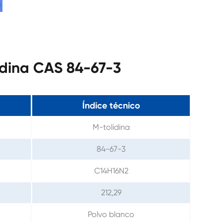
idina CAS 84-67-3
Índice técnico
M-tolidina
84-67-3
C14H16N2
212,29
Polvo blanco