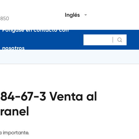
Inglés
7850
Póngase en contacto con

nosotros
 84-67-3 Venta al
ranel
a importante.