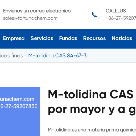
Envíenos un correo electrónico
CALL_US

sales@fortunachem.com
+86-27-5920
Empresa
Servicios
Fundas
Recursos
Noticias
cos finos
M-tolidina CAS 84-67-3
M-tolidina CAS
por mayor y a g
M-tolidina es una materia prima químic