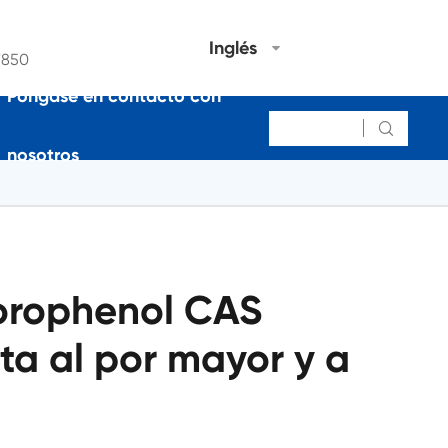
Inglés
7850
Póngase en contacto con

nosotros
orophenol CAS
ta al por mayor y a