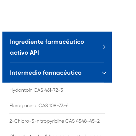
Ingrediente farmacéutico

activo API
Intermedio farmacéutico

Hydantoin CAS 461-72-3
Floroglucinol CAS 108-73-6
2-Chloro-5-nitropyridine CAS 4548-45-2