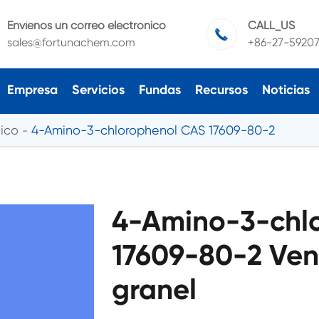
Envíenos un correo electrónico
CALL_US

sales@fortunachem.com
+86-27-5920
Empresa
Servicios
Fundas
Recursos
Noticias
ico
4-Amino-3-chlorophenol CAS 17609-80-2
4-Amino-3-chl
17609-80-2 Ven
granel