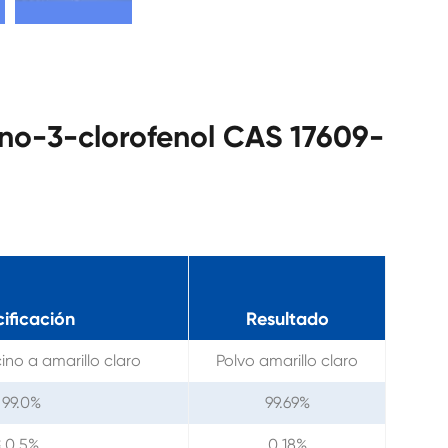
ino-3-clorofenol CAS 17609-
ificación
Resultado
ino a amarillo claro
Polvo amarillo claro
 99.0%
99.69%
≤ 0.5%
0.18%