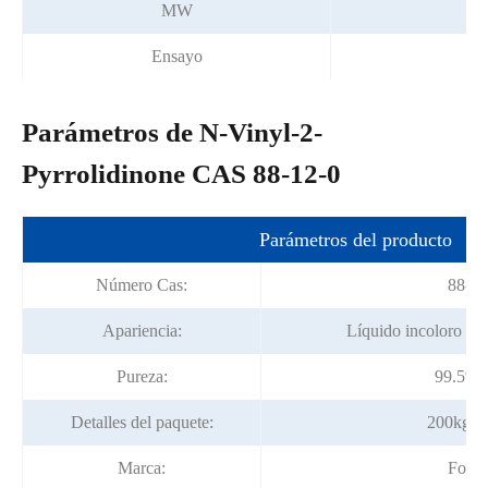
MW
Ensayo
Parámetros de N-Vinyl-2-
Pyrrolidinone CAS 88-12-0
Parámetros del producto
Número Cas:
88-12
Apariencia:
Líquido incoloro a 
Pureza:
99.5% 
Detalles del paquete:
200kg/t
Marca:
Fortu