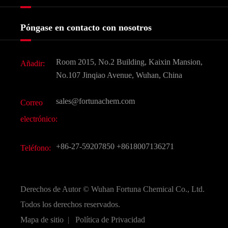
Certificados y muestra de la fábrica
Agroquímicos e intermedios
Servicios
Historia de la empresa
Póngase en contacto con nosotros
Ingredientes Cosméticos
Noticias
Aditivo para alimentos y piensos
Descarga de documentos
Room 2015, No.2 Building, Kaixin Mansion,
Añadir:
Sabores y fragancias
Preguntas frecuentes (FAQ)
No.107 Jinqiao Avenue, Wuhan, China
Otros productos químicos finos
Vídeo
sales@fortunachem.com
Correo
CAS químico
electrónico:
Todos los productos químicos finos
+86-27-59207850
+8618007136271
Teléfono:
Derechos de Autor ©
Wuhan Fortuna Chemical Co., Ltd.
Todos los derechos reservados.
Mapa de sitio
|
Política de Privacidad