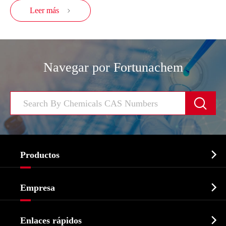
Leer más

Navegar por Fortunachem


Productos
Ingrediente farmacéutico activo API

Empresa
Intermedio farmacéutico
Perfil de la empresa
Bioquímico

Enlaces rápidos