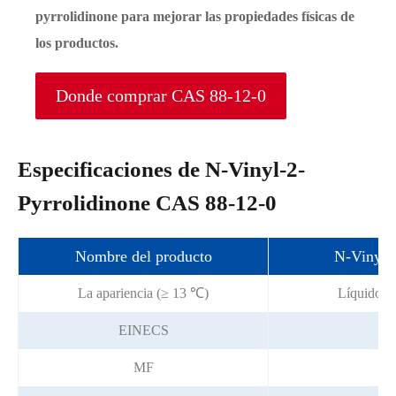
pyrrolidinone para mejorar las propiedades físicas de
los productos.
Donde comprar CAS 88-12-0
Especificaciones de N-Vinyl-2-
Pyrrolidinone CAS 88-12-0
Nombre del producto
N-Vinyl-
La apariencia (≥ 13 ℃)
Líquido in
EINECS
2
MF
C