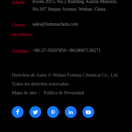
Room 2015, No.2 Building, Kaixin Mansion,
Añadir:
Sabores y fragancias
Preguntas frecuentes (FAQ)
No.107 Jinqiao Avenue, Wuhan, China
Otros productos químicos finos
Vídeo
sales@fortunachem.com
Correo
CAS químico
electrónico:
Todos los productos químicos finos
+86-27-59207850
+8618007136271
Teléfono:
Derechos de Autor ©
Wuhan Fortuna Chemical Co., Ltd.
Todos los derechos reservados.
Mapa de sitio
|
Política de Privacidad




