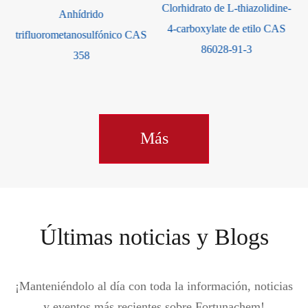
Clorhidrato de L-thiazolidine-
Anhídrido
o
4-carboxylate de etilo CAS
trifluorometanosulfónico CAS
86028-91-3
358
Más
Últimas noticias y Blogs
¡Manteniéndolo al día con toda la información, noticias
y eventos más recientes sobre Fortunachem!