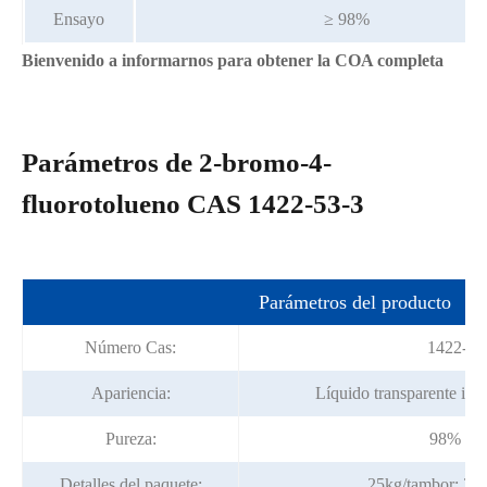
Ensayo
≥ 98%
Bienvenido a informarnos para obtener la COA completa
Parámetros de 2-bromo-4-
fluorotolueno CAS 1422-53-3
Parámetros del producto
Número Cas:
1422-53
Apariencia:
Líquido transparente inco
Pureza:
98% mi
Detalles del paquete:
25kg/tambor; 20