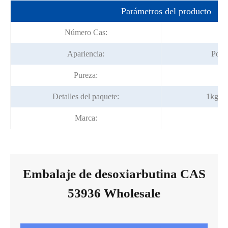
Parámetros del producto
Número Cas:
5
Apariencia:
Polv
Pureza:
Detalles del paquete:
1kg/bo
Marca:
Embalaje de desoxiarbutina CAS
53936 Wholesale