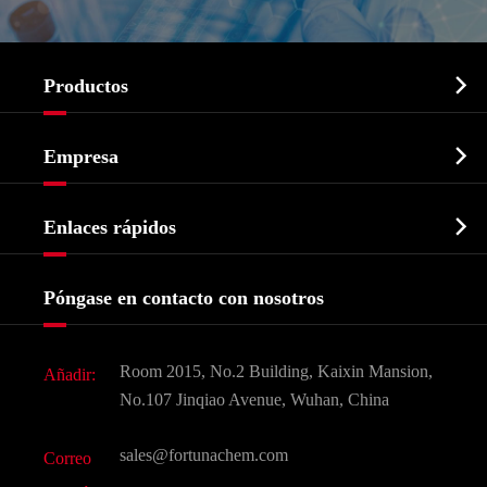

Productos
Ingrediente farmacéutico activo API

Empresa
Intermedio farmacéutico
Perfil de la empresa
Bioquímico

Enlaces rápidos
Certificados y muestra de la fábrica
Agroquímicos e intermedios
Servicios
Historia de la empresa
Póngase en contacto con nosotros
Ingredientes Cosméticos
Noticias
Aditivo para alimentos y piensos
Descarga de documentos
Room 2015, No.2 Building, Kaixin Mansion,
Añadir:
Sabores y fragancias
Preguntas frecuentes (FAQ)
No.107 Jinqiao Avenue, Wuhan, China
Otros productos químicos finos
Vídeo
sales@fortunachem.com
Correo
CAS químico