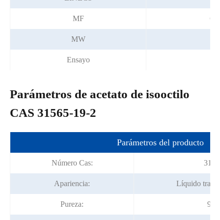
MF
C1
MW
Ensayo
≥
Parámetros de acetato de isooctilo
CAS 31565-19-2
Parámetros del producto
Número Cas:
3156
Apariencia:
Líquido trans
Pureza:
99%