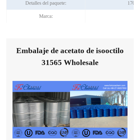
Detalles del paquete:
170kg
Marca:
Fo
Embalaje de acetato de isooctilo
31565 Wholesale