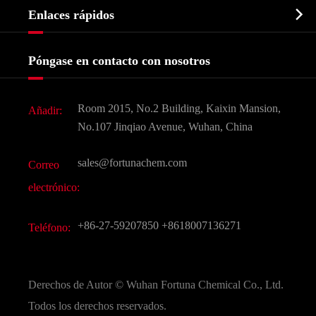
Bioquímico

Enlaces rápidos
Certificados y muestra de la fábrica
Agroquímicos e intermedios
Servicios
Historia de la empresa
Póngase en contacto con nosotros
Ingredientes Cosméticos
Noticias
Aditivo para alimentos y piensos
Descarga de documentos
Room 2015, No.2 Building, Kaixin Mansion,
Añadir:
Sabores y fragancias
Preguntas frecuentes (FAQ)
No.107 Jinqiao Avenue, Wuhan, China
Otros productos químicos finos
Vídeo
sales@fortunachem.com
Correo
CAS químico
electrónico:
Todos los productos químicos finos
+86-27-59207850
+8618007136271
Teléfono:
Derechos de Autor ©
Wuhan Fortuna Chemical Co., Ltd.
Todos los derechos reservados.