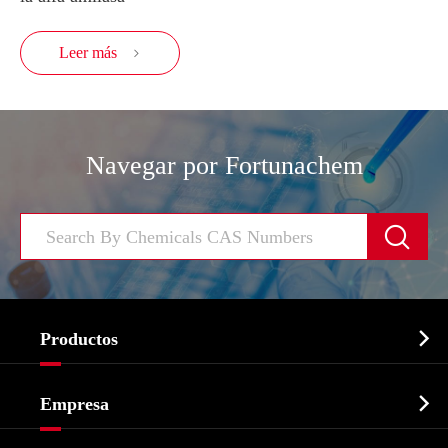
Leer más

Navegar por Fortunachem


Productos
Ingrediente farmacéutico activo API

Empresa
Intermedio farmacéutico
Perfil de la empresa