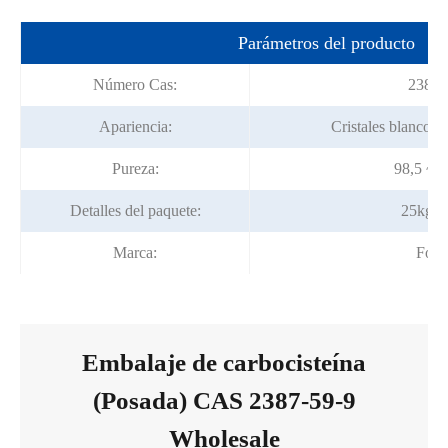
Parámetros del producto
Número Cas:
2387-
Apariencia:
Cristales blancos o
Pureza:
98,5 ~ 
Detalles del paquete:
25kg/t
Marca:
Fort
Embalaje de carbocisteína
(Posada) CAS 2387-59-9
Wholesale