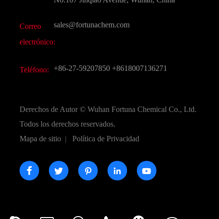
Otros productos químicos finos
Vídeo
sales@fortunachem.com
Correo
CAS químico
electrónico:
Todos los productos químicos finos
+86-27-59207850
+8618007136271
Teléfono:
Derechos de Autor ©
Wuhan Fortuna Chemical Co., Ltd.
Todos los derechos reservados.
Mapa de sitio
|
Política de Privacidad




