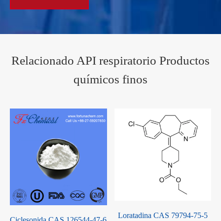
Relacionado API respiratorio Productos
químicos finos
e
Loratadina CAS 79794-75-5
Ciclesonida CAS 126544-47-6