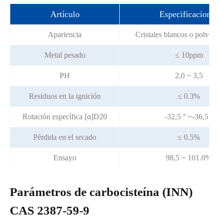
Artículo
Especificaciones
Apariencia
Cristales blancos o polvo cr
Metal pesado
≤ 10ppm
PH
2,0 ~ 3,5
Residuos en la ignición
≤ 0.3%
Rotación específica [α]D20
-32,5 ° ~-36,5 °
Pérdida en el secado
≤ 0.5%
Ensayo
98,5 ~ 101.0%
Parámetros de carbocisteína (INN)
CAS 2387-59-9